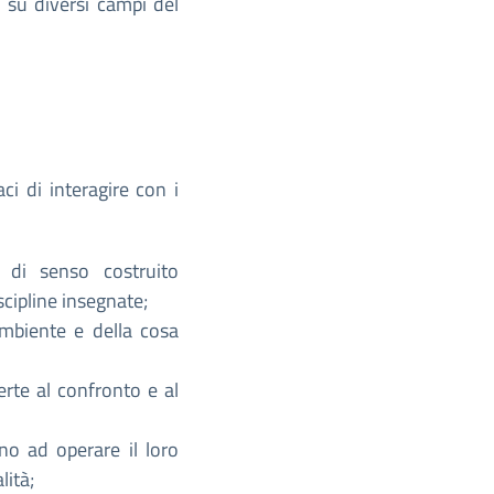
e su diversi campi del
aci di interagire con i
 di senso costruito
iscipline insegnate;
ambiente e della cosa
erte al confronto e al
no ad operare il loro
lità;