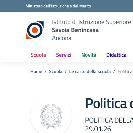
Vai ai contenuti
Vai al menu di navigazione
Vai al footer
Ministero dell'Istruzione e del Merito
Istituto di Istruzione Superiore
Savoia Benincasa
Ancona
Scuola
Servizi
Novità
Didattica
Home
Scuola
Le carte della scuola
Politica
Politica 
POLITICA DELLA
29.01.26