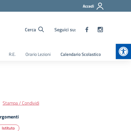
Accedi
Cerca
Seguici su:
Apr
R.E.
Orario Lezioni
Calendario Scolastico
Stampa / Condividi
rgomenti
Istituto