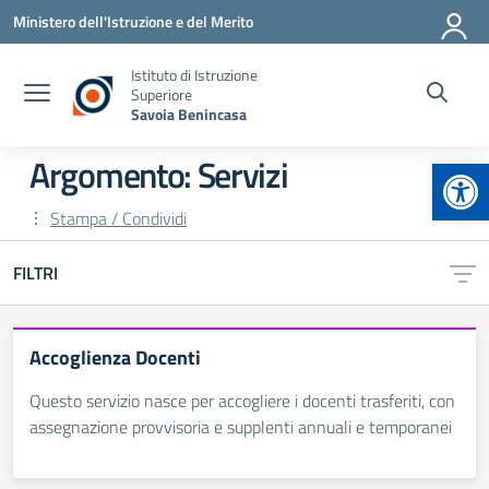
Vai ai contenuti
Vai al menu di navigazione
Vai al footer
Ministero dell'Istruzione e del Merito
Istituto di Istruzione
Superiore
Savoia Benincasa
Apr
Argomento: Servizi
Stampa / Condividi
FILTRI
Accoglienza Docenti
Questo servizio nasce per accogliere i docenti trasferiti, con
assegnazione provvisoria e supplenti annuali e temporanei