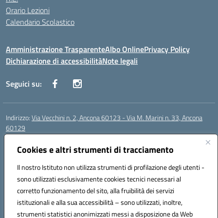
Orario Lezioni
Calendario Scolastico
Amministrazione Trasparente
Albo Online
Privacy Policy
Dichiarazione di accessibilità
Note legali
Seguici su:
Indirizzo:
Via Vecchini n. 2, Ancona 60123 - Via M. Marini n. 33, Ancona
60129
Centralino:
0712805086
Email:
anis01200g@istruzione.it
Posta elettronica certificata (PEC):
Cookies e altri strumenti di tracciamento
anis01200g@pec.istruzione.it
Codice fiscale: 93122280428
Il nostro Istituto non utilizza strumenti di profilazione degli utenti -
Codice meccanografico:
ANIS01200G
sono utilizzati esclusivamente cookies tecnici necessari al
Codice Indice delle Pubbliche Amministrazioni (IPA): istsc_ANIS01200G
corretto funzionamento del sito, alla fruibilità dei servizi
Codice unico di fatturazione (CUF): UF434M
istituzionali e alla sua accessibilità – sono utilizzati, inoltre,
strumenti statistici anonimizzati messi a disposizione da Web