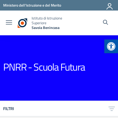
Vai ai contenuti
Vai al menu di navigazione
Vai al footer
Ministero dell'Istruzione e del Merito
Istituto di Istruzione
Superiore
Savoia Benincasa
Apr
PNRR - Scuola Futura
FILTRI