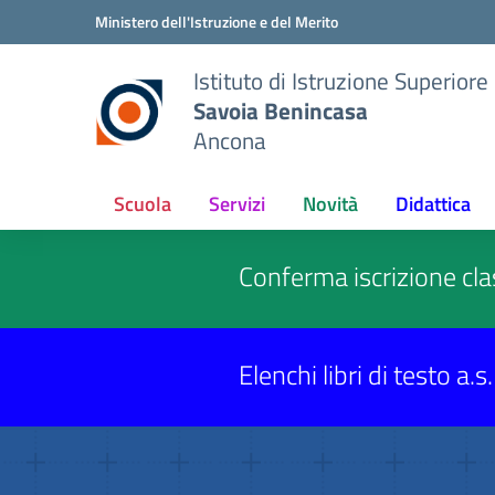
Vai ai contenuti
Vai al menu di navigazione
Vai al footer
Ministero dell'Istruzione e del Merito
Istituto di Istruzione Superiore
Savoia Benincasa
Ancona
Scuola
Servizi
Novità
Didattica
Conferma iscrizione cl
Elenchi libri di testo a