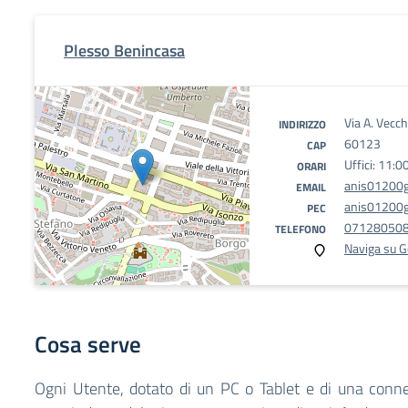
Plesso Benincasa
Via A. Vecc
INDIRIZZO
60123
CAP
Uffici: 11:0
ORARI
anis01200g
EMAIL
anis01200g@
PEC
07128050
TELEFONO
Naviga su 
Cosa serve
Ogni Utente, dotato di un PC o Tablet e di una conne