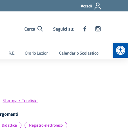
Accedi
Cerca
Seguici su:
Apr
R.E.
Orario Lezioni
Calendario Scolastico
Stampa / Condividi
rgomenti
Didattica
Registro elettronico