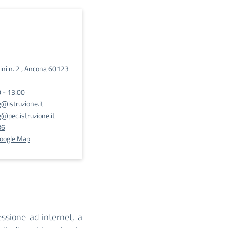
hini n. 2 , Ancona 60123
0 - 13:00
@istruzione.it
pec.istruzione.it
86
Google Map
ssione ad internet, a