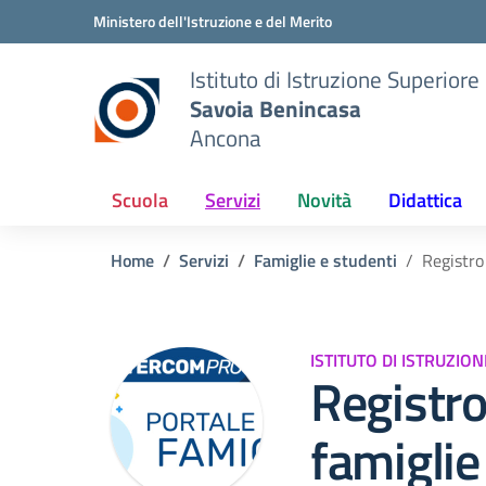
Vai ai contenuti
Vai al menu di navigazione
Vai al footer
Ministero dell'Istruzione e del Merito
Istituto di Istruzione Superiore
Savoia Benincasa
Ancona
Scuola
Servizi
Novità
Didattica
Home
Servizi
Famiglie e studenti
Registro
ISTITUTO DI ISTRUZI
Registro
famiglie