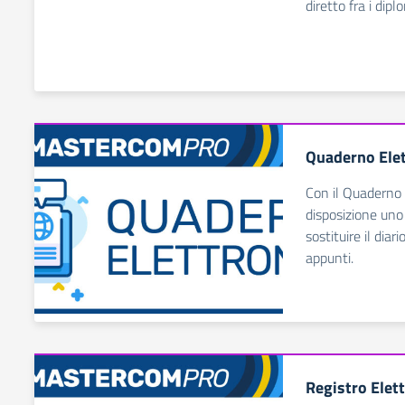
diretto fra i dip
Quaderno Elet
Con il Quaderno 
disposizione un
sostituire il diar
appunti.
Registro Elet