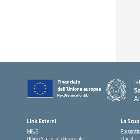
Is
S
A
— 
Link Esterni
La Scuo
MIUR
Presenta
Ufficio Scolastico Regionale
I luoghi