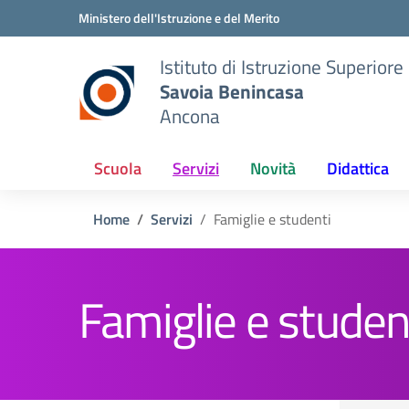
Vai ai contenuti
Vai al menu di navigazione
Vai al footer
Ministero dell'Istruzione e del Merito
Istituto di Istruzione Superiore
Savoia Benincasa
Ancona
Scuola
Servizi
Novità
Didattica
Home
Servizi
Famiglie e studenti
Famiglie e studen