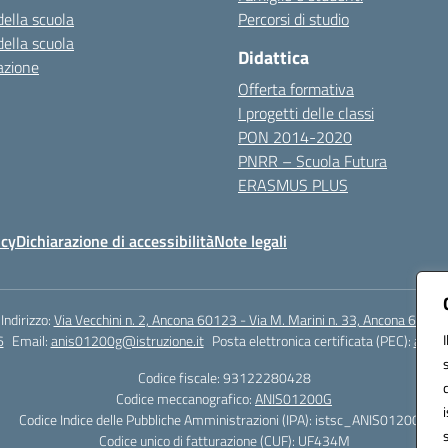
della scuola
Percorsi di studio
della scuola
Didattica
azione
Offerta formativa
I progetti delle classi
PON 2014-2020
PNRR – Scuola Futura
ERASMUS PLUS
icy
Dichiarazione di accessibilità
Note legali
Indirizzo:
Via Vecchini n. 2, Ancona 60123 - Via M. Marini n. 33, Ancona 60129
6
Email:
anis01200g@istruzione.it
Posta elettronica certificata (PEC):
anis0
Codice fiscale: 93122280428
Codice meccanografico:
ANIS01200G
Codice Indice delle Pubbliche Amministrazioni (IPA): istsc_ANIS01200G
Codice unico di fatturazione (CUF): UF434M