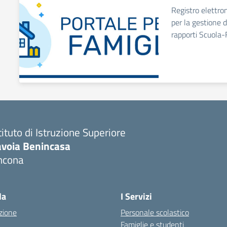
Registro elettro
per la gestione d
rapporti Scuola-
tituto di Istruzione Superiore
avoia Benincasa
ncona
Visita la pagina iniziale della scuola
la
I Servizi
zione
Personale scolastico
Famiglie e studenti