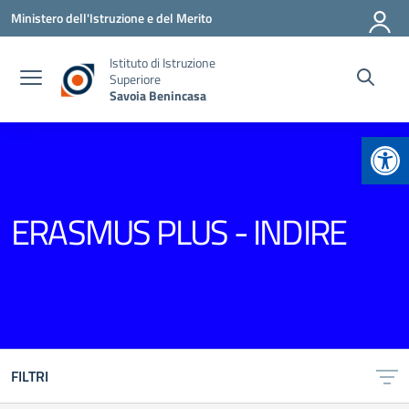
Vai ai contenuti
Vai al menu di navigazione
Vai al footer
Ministero dell'Istruzione e del Merito
Istituto di Istruzione
Superiore
Savoia Benincasa
Apr
ERASMUS PLUS - INDIRE
FILTRI