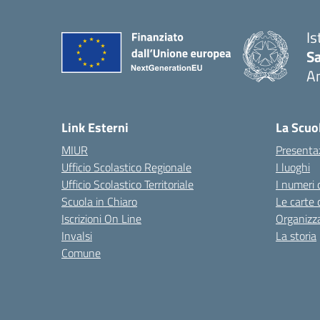
Is
S
A
— 
Link Esterni
La Scuo
MIUR
Presenta
Ufficio Scolastico Regionale
I luoghi
Ufficio Scolastico Territoriale
I numeri 
Scuola in Chiaro
Le carte 
Iscrizioni On Line
Organizz
Invalsi
La storia
Comune