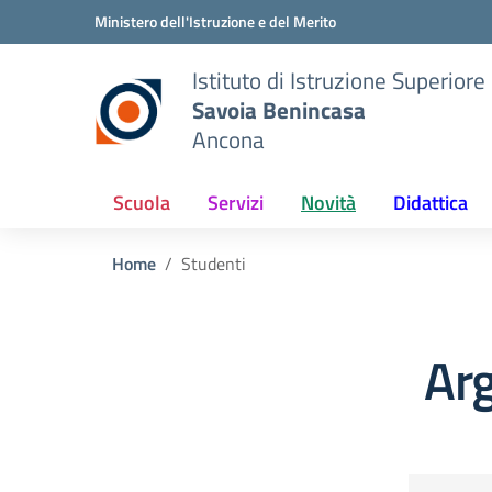
Vai ai contenuti
Vai al menu di navigazione
Vai al footer
Ministero dell'Istruzione e del Merito
Istituto di Istruzione Superiore
Savoia Benincasa
Ancona
Scuola
Servizi
Novità
Didattica
Home
Studenti
Ar