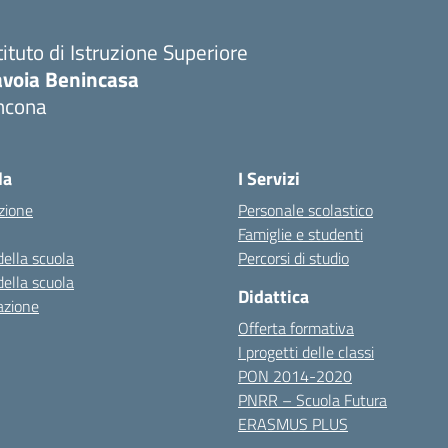
tituto di Istruzione Superiore
avoia Benincasa
ncona
Visita la pagina iniziale della scuola
la
I Servizi
zione
Personale scolastico
Famiglie e studenti
della scuola
Percorsi di studio
della scuola
Didattica
azione
Offerta formativa
I progetti delle classi
PON 2014-2020
PNRR – Scuola Futura
ERASMUS PLUS