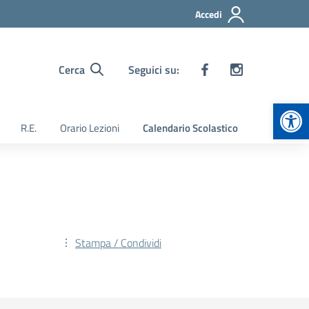
Accedi
Cerca
Seguici su:
Apr
R.E.
Orario Lezioni
Calendario Scolastico
Stampa / Condividi