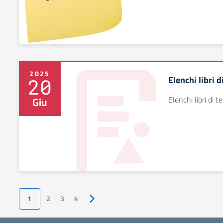
2025
Elenchi libri 
20
Elenchi libri di 
Giu
1
2
3
4
Pagina successiva