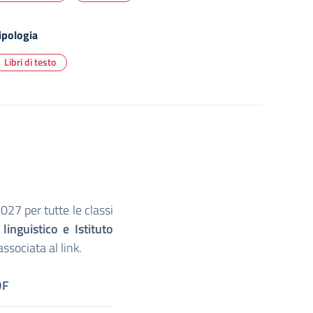
ipologia
Libri di testo
2027 per tutte le classi
 linguistico e Istituto
ssociata al link.
DF