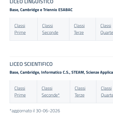
LICEO LINGUISTICO
Base, Cambridge e Triennio ESABAC
Classi
Classi
Classi
Classi
Prime
Seconde
Terze
Quart
LICEO SCIENTIFICO
Base, Cambridge, Informatico C.S., STEAM, Scienze Applica
Classi
Classi
Classi
Classi
Prime
Seconde*
Terze
Quart
*aggiornato il 30-06-2026