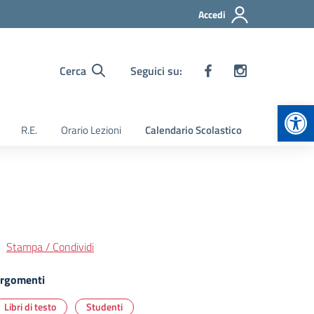
Accedi
Cerca
Seguici su:
Apr
R.E.
Orario Lezioni
Calendario Scolastico
Stampa / Condividi
rgomenti
Libri di testo
Studenti