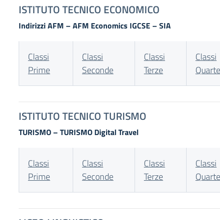
ISTITUTO TECNICO ECONOMICO
Indirizzi AFM – AFM Economics IGCSE – SIA
Classi
Classi
Classi
Classi
Prime
Seconde
Terze
Quart
ISTITUTO TECNICO TURISMO
TURISMO – TURISMO Digital Travel
Classi
Classi
Classi
Classi
Prime
Seconde
Terze
Quart