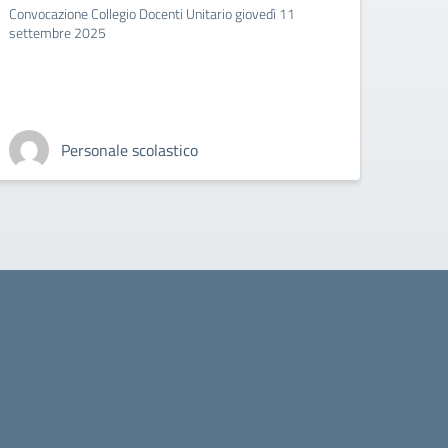
gio Docenti Unitario giovedì 11
Convocazione Collegio gio
A. M.
e scolastico
Personale tecnico