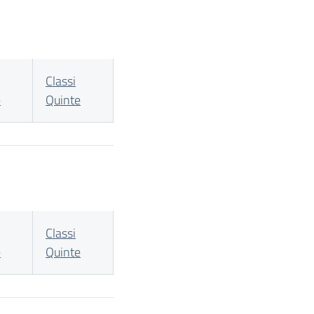
Classi
e
Quinte
Classi
e
Quinte