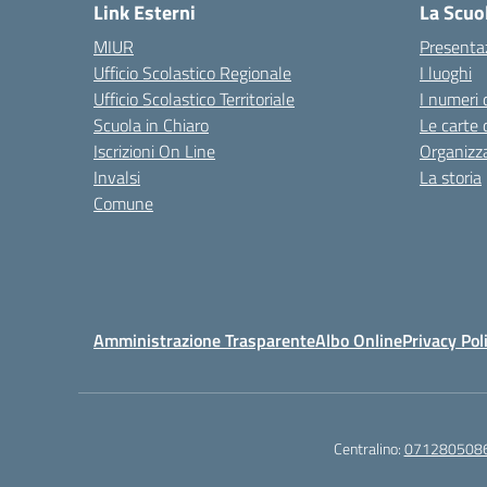
Link Esterni
La Scuo
MIUR
Presenta
Ufficio Scolastico Regionale
I luoghi
Ufficio Scolastico Territoriale
I numeri 
Scuola in Chiaro
Le carte 
Iscrizioni On Line
Organizz
Invalsi
La storia
Comune
Amministrazione Trasparente
Albo Online
Privacy Pol
Centralino:
071280508