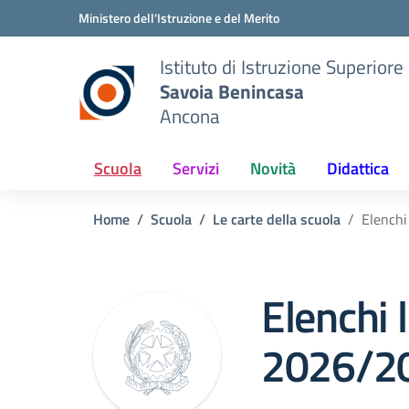
Vai ai contenuti
Vai al menu di navigazione
Vai al footer
Ministero dell'Istruzione e del Merito
Istituto di Istruzione Superiore
Savoia Benincasa
Ancona
Scuola
Servizi
Novità
Didattica
Home
Scuola
Le carte della scuola
Elenchi
Elenchi l
2026/2