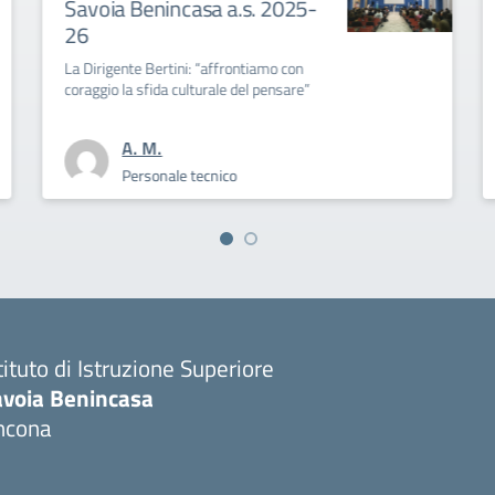
Benincasa a.s. 2025-
Convocazione Colle
settembre 2025
te Bertini: “affrontiamo con
a sfida culturale del pensare”
. M.
Personal
ersonale tecnico
tituto di Istruzione Superiore
avoia Benincasa
ncona
Visita la pagina iniziale della scuola