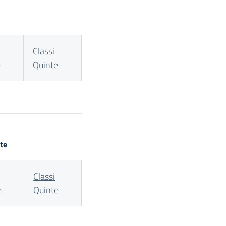
Classi
e
Quinte
te
Classi
e
Quinte