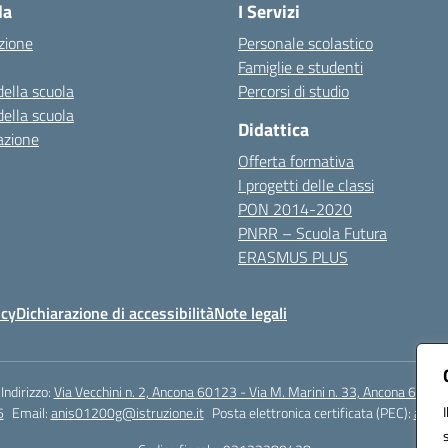
la
I Servizi
zione
Personale scolastico
Famiglie e studenti
della scuola
Percorsi di studio
della scuola
Didattica
azione
Offerta formativa
I progetti delle classi
PON 2014-2020
PNRR – Scuola Futura
ERASMUS PLUS
icy
Dichiarazione di accessibilità
Note legali
Indirizzo:
Via Vecchini n. 2, Ancona 60123 - Via M. Marini n. 33, Ancona 60129
6
Email:
anis01200g@istruzione.it
Posta elettronica certificata (PEC):
anis0