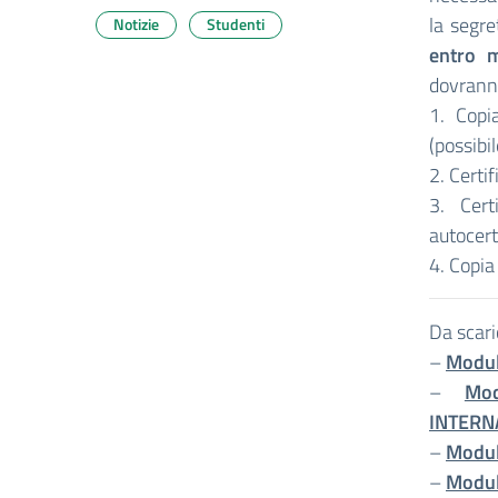
la segre
Notizie
Studenti
entro m
dovrann
1. Copi
(possibi
2. Certi
3. Cer
autocert
4. Copia
Da scari
–
Modulo
–
Mod
INTERN
–
Modul
–
Modulo