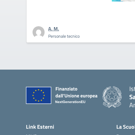
a Dirigente Bertini: “affrontiamo con
oraggio la sfida culturale del pensare”
A. M.
Personale tecnico
Is
S
A
— 
Link Esterni
La Scuo