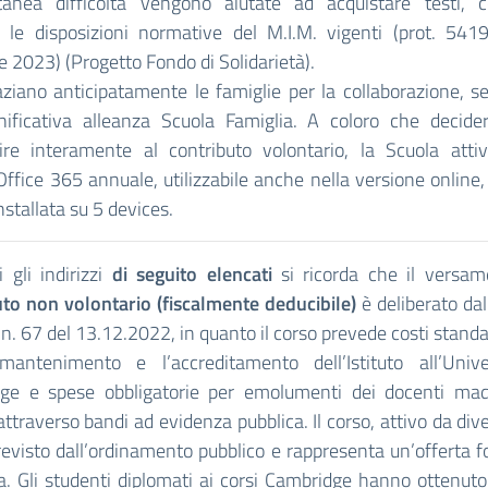
nea difficoltà vengono aiutate ad acquistare testi, 
 le disposizioni normative del M.I.M. vigenti (prot. 541
 2023) (Progetto Fondo di Solidarietà).
aziano anticipatamente le famiglie per la collaborazione, s
nificativa alleanza Scuola Famiglia. A coloro che decide
uire interamente al contributo volontario, la Scuola atti
Office 365 annuale, utilizzabile anche nella versione online
nstallata su 5 devices.
i gli indirizzi
di seguito elencati
si ricorda che il versam
uto non volontario (fiscalmente deducibile)
è deliberato da
 n. 67 del 13.12.2022, in quanto il corso prevede costi stand
mantenimento e l’accreditamento dell’Istituto all’Unive
ge e spese obbligatorie per emolumenti dei docenti mad
 attraverso bandi ad evidenza pubblica. Il corso, attivo da dive
evisto dall’ordinamento pubblico e rappresenta un’offerta 
a. Gli studenti diplomati ai corsi Cambridge hanno ottenuto l