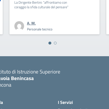
Articolazione class
A. M.
Personale scolastico
Personal
tituto di Istruzione Superiore
avoia Benincasa
ncona
Visita la pagina iniziale della scuola
la
I Servizi