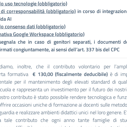
o uso tecnologie (obbligatorio)
 di corresponsabilità (obbligatorio)
in corso di integrazion
ida AI
o consenso dati (obbligatorio)
mativa Google Workspace (obbligatorio)
 segnala che in caso di genitori separati, i documenti 
irmati congiuntamente, ai sensi dell’art. 337 bis del CPC
rdiamo, inoltre, che il contributo volontario per l’amp
ferta formativa
€ 130,00 (fiscalmente deducibile)
è di im
ntale per il mantenimento degli elevati standard di quali
cuola e rappresenta un investimento per il futuro dei nostri
ostro contributo è stato possibile rendere tecnologica e funz
offrire occasioni uniche di formazione ai docenti sulle metodo
guardia e realizzare ambienti didattici unici nel loro genere. 
a tale contributo che ogni anno tante famiglie di stu