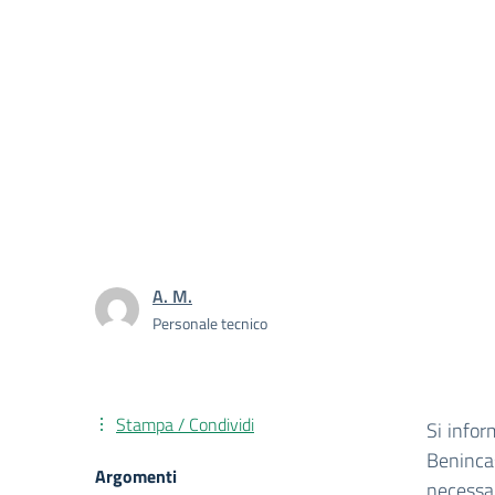
A. M.
Personale tecnico
Stampa / Condividi
Si infor
Benincas
Argomenti
necessar