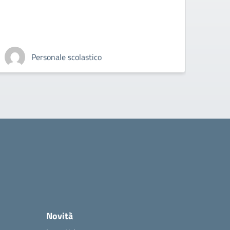
Benincasa”
i/sezioni/indirizzi per plessi
La nostra studentessa del 
Scientifico Cambridge sul t
mondo.
Personale scola
e tecnico
Novità