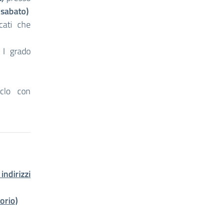
l sabato)
cati che
 I grado
clo con
dirizzi
orio)