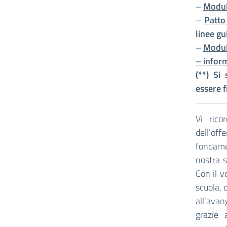
–
Modul
–
Patto
linee gu
–
Modul
– infor
(**) Si
essere f
Vi rico
dell’of
fondame
nostra s
Con il v
scuola, 
all’avan
grazie 