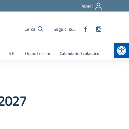
Accedi
Cerca
Seguici su:
Apr
R.E.
Orario Lezioni
Calendario Scolastico
-2027