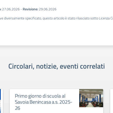
:
27.06.2026
-
Revisione:
29.06.2026
ve diversamente specificato, questo articolo è stato rilasciato sotto Licenza 
Circolari, notizie, eventi correlati
o Docenti unitario
Dislocazione
classi/sezioni
one Collegio Docenti Unitario giovedì 11
2025/2026
e 2025