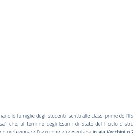
mano le famiglie degli studenti iscritti alle classi prime dell’II
a” che, al termine degli Esami di Stato del I ciclo d’istr
io perfezionare l’iscrizione e presentarsi
in via Vecchini n.