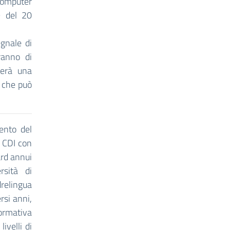
computer
9 del 20
egnale di
ranno di
verà una
, che può
ento del
l CDI con
ard annui
rsità di
relingua
rsi anni,
formativa
ivelli di