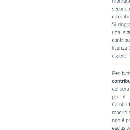
momenta
secondo
dicembre
Si ringr
una sig
contrib
licenza 
essere i
Per tutt
contrib
delibera
per il 
Cambrid
reperiti
non è pr
esclusiv