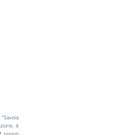
S “Savoia
uzione, è
2
,
presso