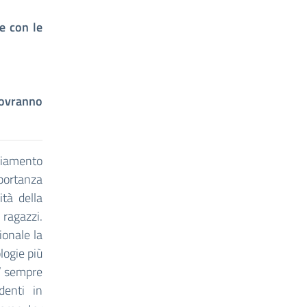
e con le
dovranno
liamento
portanza
tà della
 ragazzi.
ionale la
logie più
E’ sempre
denti in