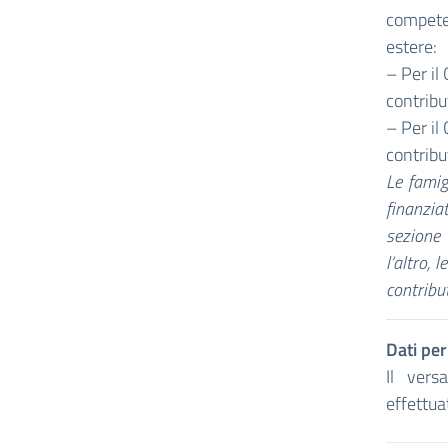
compete
estere:
– Per il
contribu
– Per il
contribu
Le famig
finanzia
sezione 
l’altro, 
contribut
Dati per
Il vers
effettua