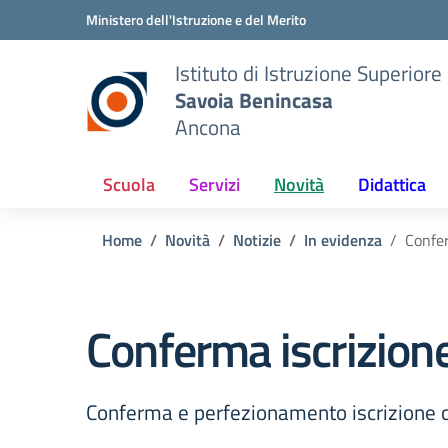
Vai ai contenuti
Vai al menu di navigazione
Vai al footer
Ministero dell'Istruzione e del Merito
Istituto di Istruzione Superiore
Savoia Benincasa
Ancona
Scuola
Servizi
Novità
Didattica
Home
Novità
Notizie
In evidenza
Confer
Conferma iscrizion
Conferma e perfezionamento iscrizione 