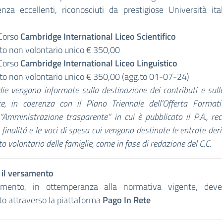
nza eccellenti, riconosciuti da prestigiose Università ita
 Corso
Cambridge International Liceo Scientifico
to non volontario unico € 350,00
 Corso
Cambridge International Liceo Linguistico
to non volontario unico € 350,00 (agg.to 01-07-24)
lie vengono informate sulla destinazione dei contributi e sulle
te, in coerenza con il Piano Triennale dell’Offerta Formati
“Amministrazione trasparente” in cui è pubblicato il P.A., rec
le finalità e le voci di spesa cui vengono destinate le entrate der
o volontario delle famiglie, come in fase di redazione del C.C.
 il versamento
amento, in ottemperanza alla normativa vigente, dev
to attraverso la piattaforma
Pago In Rete