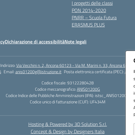
I progetti delle classi
PON 2014-2020
PNRR – Scuola Futura
ERASMUS PLUS
icy
Dichiarazione di accessibilità
Note legali
Indirizzo:
Via Vecchini n. 2, Ancona 60123 - Via M. Marini n. 33, Ancona 60129
6
Email:
anis01200g@istruzione.it
Posta elettronica certificata (PEC):
anis0
Codice fiscale: 93122280428
Codice meccanografico:
ANIS01200G
Codice Indice delle Pubbliche Amministrazioni (IPA): istsc_ANIS01200G
Codice unico di fatturazione (CUF): UF434M
Hosting & Powered by 3D Solution S.r.l.
Concept & Design by Designers Italia