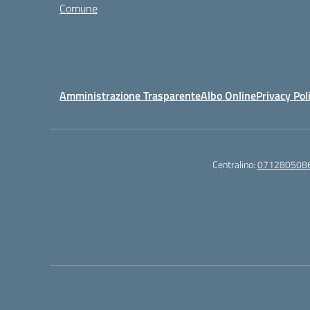
Comune
Amministrazione Trasparente
Albo Online
Privacy Pol
Centralino:
071280508