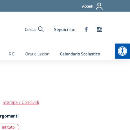
Accedi
Cerca
Seguici su:
Apr
R.E.
Orario Lezioni
Calendario Scolastico
Stampa / Condividi
rgomenti
Istituto