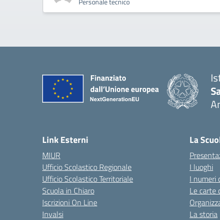
Personale tecnico
Is
S
A
— 
Link Esterni
La Scuo
MIUR
Presenta
Ufficio Scolastico Regionale
I luoghi
Ufficio Scolastico Territoriale
I numeri 
Scuola in Chiaro
Le carte 
Iscrizioni On Line
Organizz
Invalsi
La storia