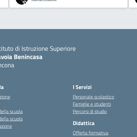
tituto di Istruzione Superiore
avoia Benincasa
ncona
Visita la pagina iniziale della scuola
la
I Servizi
zione
Personale scolastico
Famiglie e studenti
della scuola
Percorsi di studio
della scuola
Didattica
azione
Offerta formativa