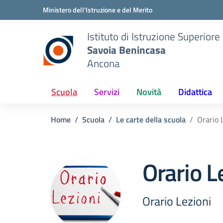
Vai ai contenuti
Vai al menu di navigazione
Vai al footer
Ministero dell'Istruzione e del Merito
Istituto di Istruzione Superiore
Savoia Benincasa
Ancona
Scuola
Servizi
Novità
Didattica
Home
Scuola
Le carte della scuola
Orario 
Orario L
Orario Lezioni