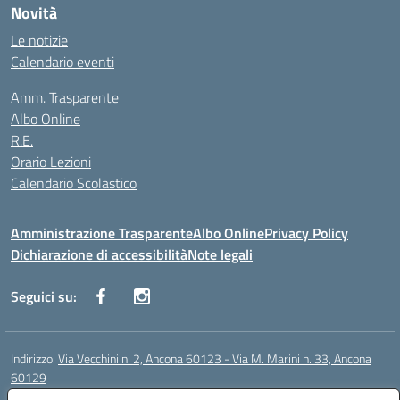
Novità
Le notizie
Calendario eventi
Amm. Trasparente
Albo Online
R.E.
Orario Lezioni
Calendario Scolastico
Amministrazione Trasparente
Albo Online
Privacy Policy
Dichiarazione di accessibilità
Note legali
Seguici su:
Indirizzo:
Via Vecchini n. 2, Ancona 60123 - Via M. Marini n. 33, Ancona
60129
Centralino:
0712805086
Email:
anis01200g@istruzione.it