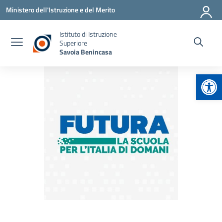
Vai ai contenuti
Vai al menu di navigazione
Vai al footer
Ministero dell'Istruzione e del Merito
Istituto di Istruzione
Superiore
Savoia Benincasa
Apr