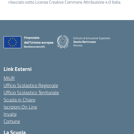
rilasciato sotto Licenza Creative Commons Attribuzione 4.0 Italia.
Istituto di Istruzione Superiore
Savoia Benincasa
Ancona
— Visita la pagina iniziale della scuola
Link Esterni
MIUR
Ufficio Scolastico Regionale
Ufficio Scolastico Territoriale
Scuola in Chiaro
Iscrizioni On Line
Invalsi
Comune
La Scuola