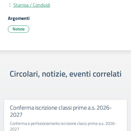
Stampa / Condividi
Argomenti
Notizie
Circolari, notizie, eventi correlati
ma iscrizione classi prime a.s. 2026-
Primo 
Benin
 e perfezionamento iscrizione classi prime a.s. 2026-
La Dirig
sfida cu