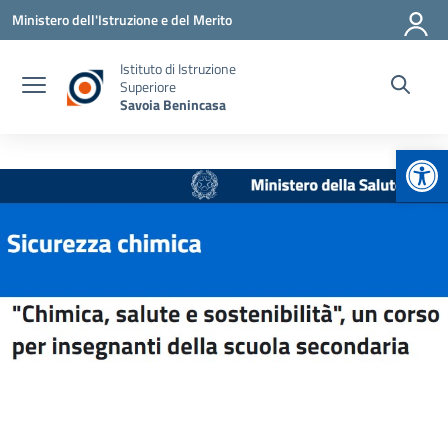
Vai ai contenuti
Vai al menu di navigazione
Vai al footer
Ministero dell'Istruzione e del Merito
Istituto di Istruzione
Superiore
Savoia Benincasa
Apr