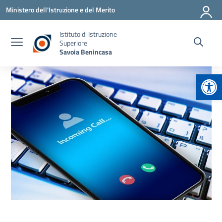
Vai ai contenuti
Vai al menu di navigazione
Vai al footer
Ministero dell'Istruzione e del Merito
Istituto di Istruzione
Superiore
Savoia Benincasa
Apr