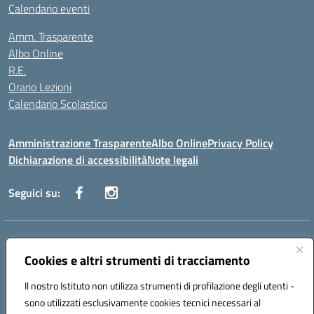
Calendario eventi
Amm. Trasparente
Albo Online
R.E.
Orario Lezioni
Calendario Scolastico
Amministrazione Trasparente
Albo Online
Privacy Policy
Dichiarazione di accessibilità
Note legali
Seguici su:
Indirizzo:
Via Vecchini n. 2, Ancona 60123 - Via M. Marini n. 33, Ancona
60129
Cookies e altri strumenti di tracciamento
Centralino:
0712805086
Email:
anis01200g@istruzione.it
Posta elettronica certificata (PEC):
Il nostro Istituto non utilizza strumenti di profilazione degli utenti -
anis01200g@pec.istruzione.it
sono utilizzati esclusivamente cookies tecnici necessari al
Codice fiscale: 93122280428