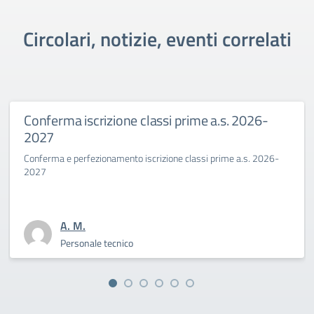
Circolari, notizie, eventi correlati
a iscrizione classi prime a.s. 2026-
Primo g
Beninca
 perfezionamento iscrizione classi prime a.s. 2026-
La Dirigent
sfida cultu
. M.
A
ersonale tecnico
P