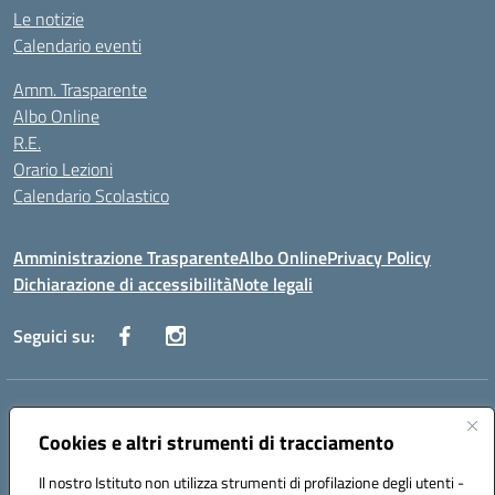
Le notizie
Calendario eventi
Amm. Trasparente
Albo Online
R.E.
Orario Lezioni
Calendario Scolastico
Amministrazione Trasparente
Albo Online
Privacy Policy
Dichiarazione di accessibilità
Note legali
Seguici su:
Indirizzo:
Via Vecchini n. 2, Ancona 60123 - Via M. Marini n. 33, Ancona
60129
Cookies e altri strumenti di tracciamento
Centralino:
0712805086
Email:
anis01200g@istruzione.it
Posta elettronica certificata (PEC):
Il nostro Istituto non utilizza strumenti di profilazione degli utenti -
anis01200g@pec.istruzione.it