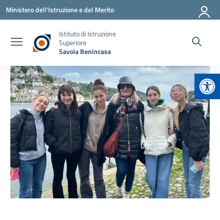
Vai ai contenuti
Vai al menu di navigazione
Vai al footer
Ministero dell'Istruzione e del Merito
Istituto di Istruzione
Superiore
Savoia Benincasa
Apr