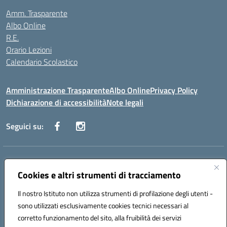
Amm. Trasparente
Albo Online
R.E.
Orario Lezioni
Calendario Scolastico
Amministrazione Trasparente
Albo Online
Privacy Policy
Dichiarazione di accessibilità
Note legali
Seguici su:
Indirizzo:
Via Vecchini n. 2, Ancona 60123 - Via M. Marini n. 33, Ancona
60129
Cookies e altri strumenti di tracciamento
Centralino:
0712805086
Email:
anis01200g@istruzione.it
Posta elettronica certificata (PEC):
Il nostro Istituto non utilizza strumenti di profilazione degli utenti -
anis01200g@pec.istruzione.it
sono utilizzati esclusivamente cookies tecnici necessari al
Codice fiscale: 93122280428
corretto funzionamento del sito, alla fruibilità dei servizi
Codice meccanografico:
ANIS01200G