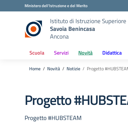
Vai ai contenuti
Vai al menu di navigazione
Vai al footer
Ministero dell'Istruzione e del Merito
Istituto di Istruzione Superiore
Savoia Benincasa
Ancona
Scuola
Servizi
Novità
Didattica
Home
Novità
Notizie
Progetto #HUBSTEA
Progetto #HUBST
Progetto #HUBSTEAM