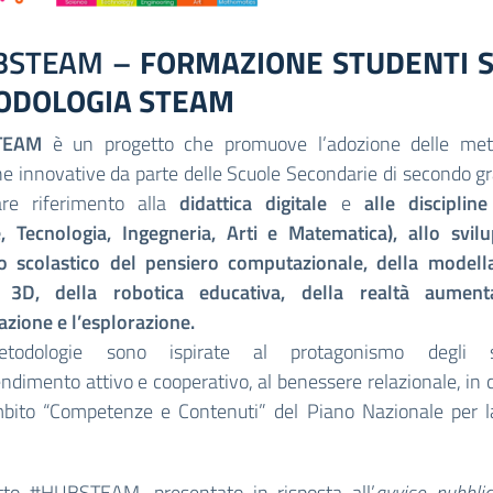
BSTEAM –
FORMAZIONE STUDENTI 
ODOLOGIA STEAM
TEAM
è un progetto che promuove l’adozione delle met
he innovative da parte delle Scuole Secondarie di secondo g
lare riferimento alla
didattica digitale
e
alle discipli
e, Tecnologia, Ingegneria, Arti e Matematica), allo svil
lo scolastico del pensiero computazionale, della modell
 3D, della robotica educativa, della realtà aument
azione e l’esplorazione.
etodologie sono ispirate al protagonismo degli st
endimento attivo e cooperativo, al benessere relazionale, in
mbito “Competenze e Contenuti” del Piano Nazionale per l
etto #HUBSTEAM, presentato in risposta all’
avviso pubbli