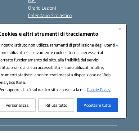
R.E.
Orario Lezioni
Calendario Scolastico
Cookies e altri strumenti di tracciamento
Il nostro Istituto non utilizza strumenti di profilazione degli utenti -
Seguici su:
sono utilizzati esclusivamente cookies tecnici necessari al
corretto funzionamento del sito, alla fruibilità dei servizi
istituzionali e alla sua accessibilità – sono utilizzati, inoltre,
strumenti statistici anonimizzati messi a disposizione da Web
1200g@pec.istruzione.it
Analytics Italia.
Per saperne di più sul nostro sito, consulta la ns.
Cookie Policy.
Personalizza
Rifiuta tutto
Accettare tutto