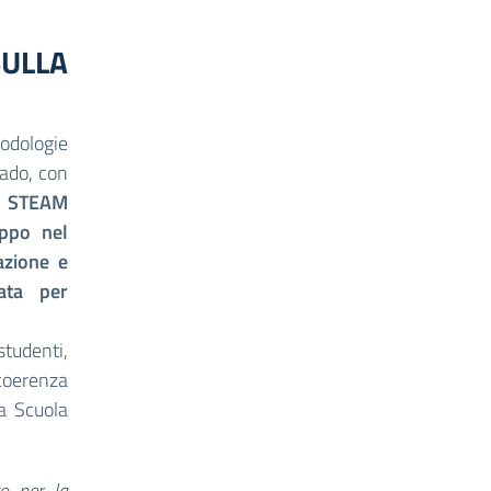
SULLA
odologie
rado, con
ne STEAM
uppo nel
azione e
ata per
udenti,
 coerenza
a Scuola
co per la