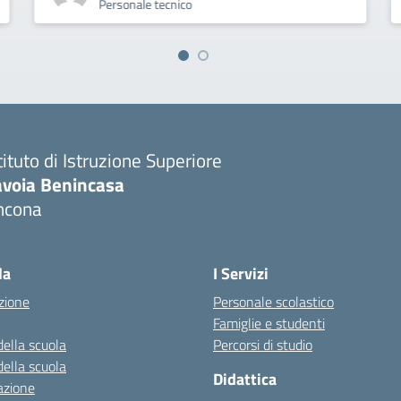
Personale tecnico
tituto di Istruzione Superiore
avoia Benincasa
ncona
Visita la pagina iniziale della scuola
la
I Servizi
zione
Personale scolastico
Famiglie e studenti
della scuola
Percorsi di studio
della scuola
Didattica
azione