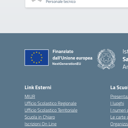
Personale tecnico
Is
S
A
— 
Link Esterni
La Scuo
MIUR
Presenta
Ufficio Scolastico Regionale
I luoghi
Ufficio Scolastico Territoriale
I numeri 
Scuola in Chiaro
Le carte 
Iscrizioni On Line
Organizz