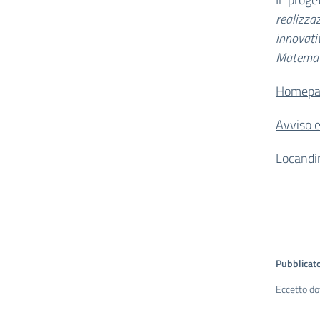
realizz
innovati
Matemati
Homepa
Avviso 
Locandi
Pubblicato
Eccetto do