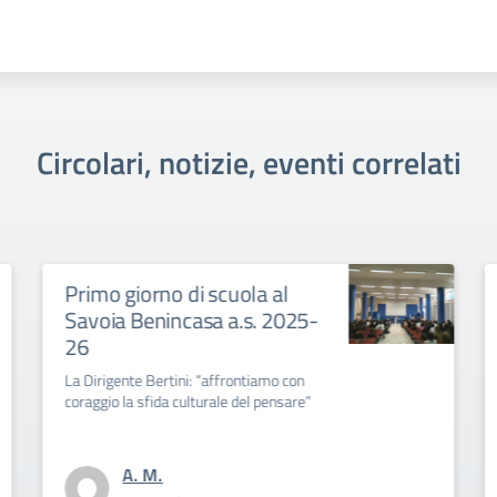
Circolari, notizie, eventi correlati
mo giorno di scuola al
Collegio 
oia Benincasa a.s. 2025-
Convocazione 
settembre 2
irigente Bertini: “affrontiamo con
ggio la sfida culturale del pensare”
A. M.
Per