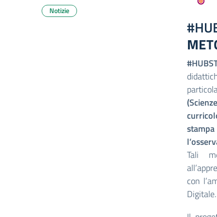
Notizie
#HU
MET
#HUBS
didattic
partico
(Scienz
currico
stampa
l’osserv
Tali m
all’appr
con l’a
Digitale.
Il prog