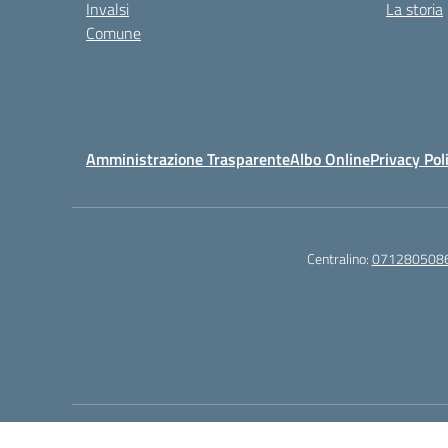
Invalsi
La storia
Comune
Amministrazione Trasparente
Albo Online
Privacy Pol
Centralino:
071280508