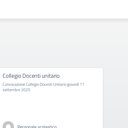
Docenti unitario
Dislocazione
classi/sezioni/in
Collegio Docenti Unitario giovedì 11
2025/2026
025
Articolazione classi/se
A. M.
sonale scolastico