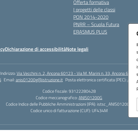
Offerta formativa
I progetti delle classi
PON 2014-2020
PNRR – Scuola Futura
ERASMUS PLUS
icy
Dichiarazione di accessibilità
Note legali
Indirizzo:
Via Vecchini n. 2, Ancona 60123 - Via M. Marini n. 33, Ancona 60129
6
Email:
anis01200g@istruzione.it
Posta elettronica certificata (PEC):
anis0
Codice fiscale: 93122280428
Codice meccanografico:
ANIS01200G
Codice Indice delle Pubbliche Amministrazioni (IPA): istsc_ANIS01200G
Codice unico di fatturazione (CUF): UF434M
Hosting & Powered by 3D Solution S.r.l.