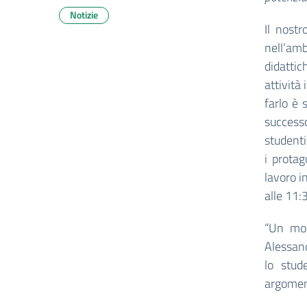
Notizie
Il nostr
nell’am
didattic
attività
farlo è 
successo
studenti
i protag
lavoro i
alle 11:
“Un mod
Alessand
lo stud
argoment