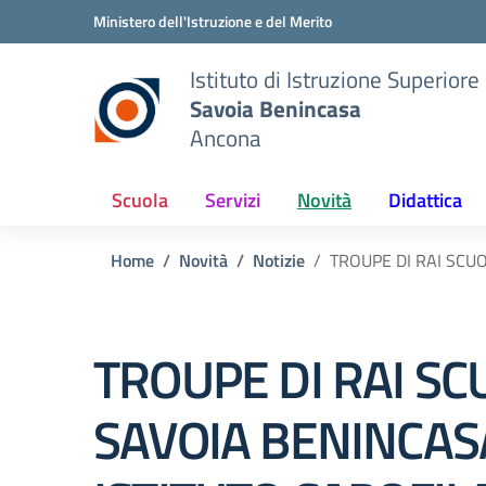
Vai ai contenuti
Vai al menu di navigazione
Vai al footer
Ministero dell'Istruzione e del Merito
Istituto di Istruzione Superiore
Savoia Benincasa
Ancona
Scuola
Servizi
Novità
Didattica
Home
Novità
Notizie
TROUPE DI RAI SCU
TROUPE DI RAI SC
SAVOIA BENINCAS