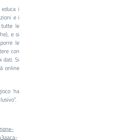
 educa i
zioni e i
 tutte le
he), e si
sporre le
ttere con
 dati. Si
tà online
gioco ha
lusivo”.
zione-
ba3aaca-