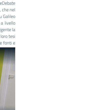
 WeDebate
, che nel
u Galileo
a livello
lgente la
loro tesi
e fonti e