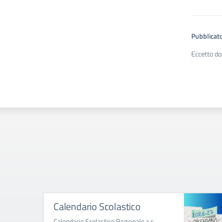
Pubblicato
Eccetto do
me a.s.
Primo giorno di scuola al
Savoia Benincasa a.s. 2025-