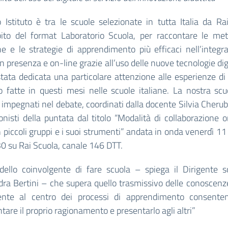
o Istituto è tra le scuole selezionate in tutta Italia da Ra
bito del format Laboratorio Scuola, per raccontare le met
he e le strategie di apprendimento più efficaci nell’integr
 in presenza e on-line grazie all’uso delle nuove tecnologie digi
stata dedicata una particolare attenzione alle esperienze d
 fatte in questi mesi nelle scuole italiane. La nostra scu
 impegnati nel debate, coordinati dalla docente Silvia Cherub
onisti della puntata dal titolo “Modalità di collaborazione on
n piccoli gruppi e i suoi strumenti” andata in onda venerdì 11
30 su Rai Scuola, canale 146 DTT.
ello coinvolgente di fare scuola – spiega il Dirigente sc
ra Bertini – che supera quello trasmissivo delle conoscen
ente al centro dei processi di apprendimento consenten
are il proprio ragionamento e presentarlo agli altri”