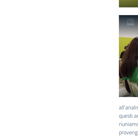
all’anali
questi a
riuniamo
provengo