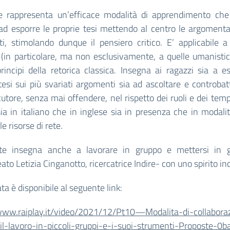
te rappresenta un’efficace modalità di apprendimento che
ad esporre le proprie tesi mettendo al centro le argomenta
i, stimolando dunque il pensiero critico. E’ applicabile a
(in particolare, ma non esclusivamente, a quelle umanistic
principi della retorica classica. Insegna ai ragazzi sia a e
tesi sui più svariati argomenti sia ad ascoltare e controba
ocutore, senza mai offendere, nel rispetto dei ruoli e dei tempi
ia in italiano che in inglese sia in presenza che in modali
le risorse di rete.
ate insegna anche a lavorare in gruppo e mettersi in 
eato Letizia Cinganotto, ricercatrice Indire- con uno spirito inc
ta è disponibile al seguente link:
/www.raiplay.it/video/2021/12/Pt10—Modalita-di-collabora
-il-lavoro-in-piccoli-gruppi-e-i-suoi-strumenti-Proposte-0