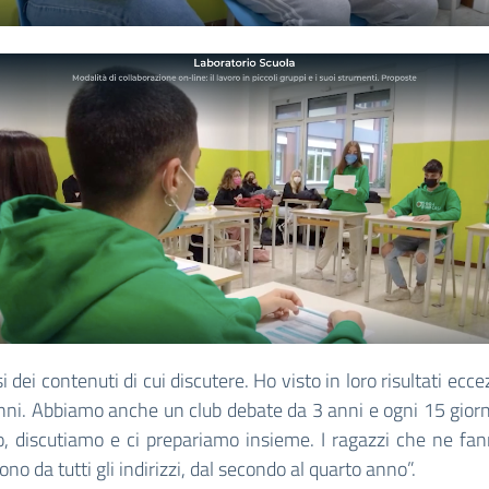
si dei contenuti di cui discutere. Ho visto in loro risultati ecce
nni. Abbiamo anche un club debate da 3 anni e ogni 15 giorni
, discutiamo e ci prepariamo insieme. I ragazzi che ne fa
no da tutti gli indirizzi, dal secondo al quarto anno”.