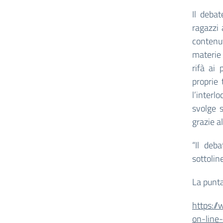
Il deba
ragazzi 
contenut
materie 
rifà ai 
proprie 
l’interl
svolge s
grazie al
“Il deb
sottolin
La punta
https:/
on-line