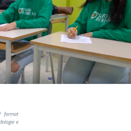
l format
dologie e