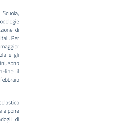
i Scuola,
odologie
azione di
tali. Per
i maggior
ola e gli
ini, sono
-line: il
 febbraio
olastico
ze e pone
dogli di