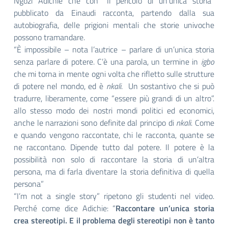
Ngozi Adichie che con “Il pericolo di un’unica storia”
pubblicato da Einaudi racconta, partendo dalla sua
autobiografia, delle prigioni mentali che storie univoche
possono tramandare.
“È impossibile – nota l’autrice – parlare di un’unica storia
senza parlare di potere. C’è una parola, un termine in
igbo
che mi torna in mente ogni volta che rifletto sulle strutture
di potere nel mondo, ed è
nkali
. Un sostantivo che si può
tradurre, liberamente, come “essere più grandi di un altro”.
allo stesso modo dei nostri mondi politici ed economici,
anche le narrazioni sono definite dal principo di
nkali
. Come
e quando vengono raccontate, chi le racconta, quante se
ne raccontano. Dipende tutto dal potere. Il potere è la
possibilità non solo di raccontare la storia di un’altra
persona, ma di farla diventare la storia definitiva di quella
persona”
“I’m not a single story” ripetono gli studenti nel video.
Perché come dice Adichie: “
Raccontare un’unica storia
crea stereotipi. E il problema degli stereotipi non è tanto