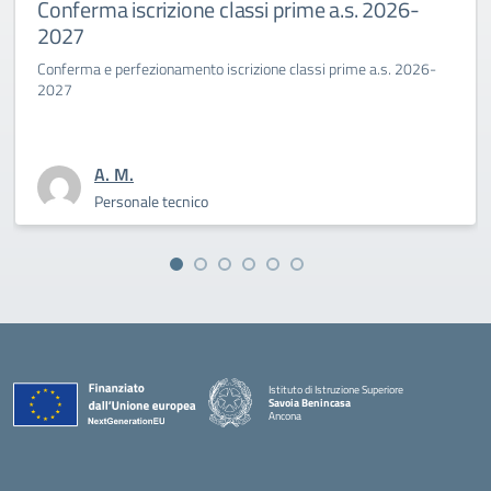
si prime a.s. 2026-
Primo giorno di scuola a
Benincasa a.s. 2025-26
ione classi prime a.s. 2026-
La Dirigente Bertini: “affrontiamo 
sfida culturale del pensare”
A. M.
Personale tecnico
Istituto di Istruzione Superiore
Savoia Benincasa
Ancona
— Visita la pagina iniziale della scuola