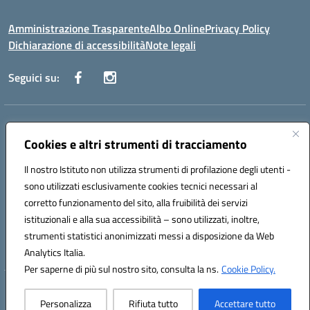
Amministrazione Trasparente
Albo Online
Privacy Policy
Dichiarazione di accessibilità
Note legali
Seguici su:
Indirizzo:
Via Vecchini n. 2, Ancona 60123 - Via M. Marini n. 33, Ancona
60129
Cookies e altri strumenti di tracciamento
Centralino:
0712805086
Email:
anis01200g@istruzione.it
Il nostro Istituto non utilizza strumenti di profilazione degli utenti -
Posta elettronica certificata (PEC):
anis01200g@pec.istruzione.it
sono utilizzati esclusivamente cookies tecnici necessari al
Codice fiscale: 93122280428
corretto funzionamento del sito, alla fruibilità dei servizi
Codice meccanografico:
ANIS01200G
istituzionali e alla sua accessibilità – sono utilizzati, inoltre,
Codice Indice delle Pubbliche Amministrazioni (IPA): istsc_ANIS01200G
strumenti statistici anonimizzati messi a disposizione da Web
Codice unico di fatturazione (CUF): UF434M
Analytics Italia.
Per saperne di più sul nostro sito, consulta la ns.
Cookie Policy.
Hosting & Powered by 3D Solution S.r.l.
Personalizza
Rifiuta tutto
Accettare tutto
Concept & Design by Designers Italia