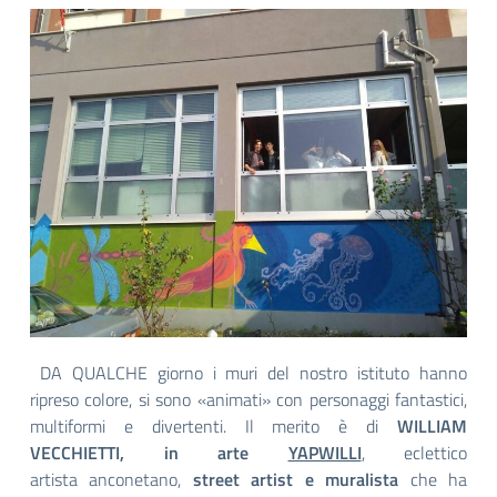
DA QUALCHE giorno i muri del nostro istituto hanno
ripreso colore, si sono «animati» con personaggi fantastici,
multiformi e divertenti. Il merito è di
WILLIAM
VECCHIETTI, in arte
YAPWILLI
, eclettico
artista anconetano,
street artist e muralista
che ha