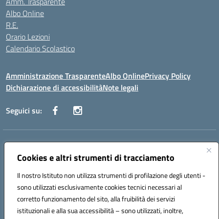
Amm. Trasparente
Albo Online
R.E.
Orario Lezioni
Calendario Scolastico
Amministrazione Trasparente
Albo Online
Privacy Policy
Dichiarazione di accessibilità
Note legali
Seguici su:
Indirizzo:
Via Vecchini n. 2, Ancona 60123 - Via M. Marini n. 33, Ancona
60129
Cookies e altri strumenti di tracciamento
Centralino:
0712805086
Email:
anis01200g@istruzione.it
Posta elettronica certificata (PEC):
anis01200g@pec.istruzione.it
Il nostro Istituto non utilizza strumenti di profilazione degli utenti -
sono utilizzati esclusivamente cookies tecnici necessari al
Codice fiscale: 93122280428
corretto funzionamento del sito, alla fruibilità dei servizi
Codice meccanografico:
ANIS01200G
istituzionali e alla sua accessibilità – sono utilizzati, inoltre,
Codice Indice delle Pubbliche Amministrazioni (IPA): istsc_ANIS01200G