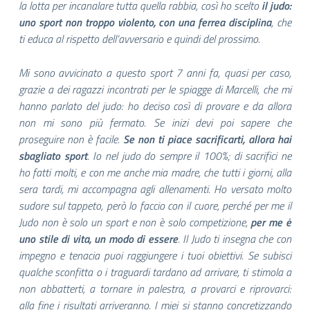
la lotta per incanalare tutta quella rabbia, così ho scelto
il judo:
uno sport non troppo violento, con una ferrea disciplina
, che
ti educa al rispetto dell’avversario e quindi del prossimo.
Mi sono avvicinato a questo sport 7 anni fa, quasi per caso,
grazie a dei ragazzi incontrati per le spiagge di Marcelli, che mi
hanno parlato del judo: ho deciso così di provare e da allora
non mi sono più fermato. Se inizi devi poi sapere che
proseguire non è facile.
Se non ti piace sacrificarti, allora hai
sbagliato sport
. Io nel judo do sempre il 100%; di sacrifici ne
ho fatti molti, e con me anche mia madre, che tutti i giorni, alla
sera tardi, mi accompagna agli allenamenti. Ho versato molto
sudore sul tappeto, però lo faccio con il cuore, perché per me il
Judo non è solo un sport e non è solo competizione,
per me ė
uno stile di vita, un modo di essere
. Il Judo ti insegna che con
impegno e tenacia puoi raggiungere i tuoi obiettivi. Se subisci
qualche sconfitta o i traguardi tardano ad arrivare, ti stimola a
non abbatterti, a tornare in palestra, a provarci e riprovarci:
alla fine i risultati arriveranno. I miei si stanno concretizzando