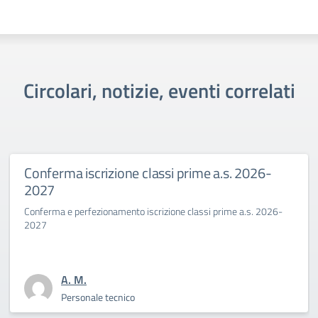
Circolari, notizie, eventi correlati
e a.s. 2026-
Primo giorno di scuola al Savoi
Benincasa a.s. 2025-26
si prime a.s. 2026-
La Dirigente Bertini: “affrontiamo con coragg
sfida culturale del pensare”
A. M.
Personale tecnico