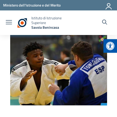
Vai ai contenuti
Vai al menu di navigazione
Vai al footer
Ministero dell'Istruzione e del Merito
Istituto di Istruzione
Superiore
Savoia Benincasa
Apr