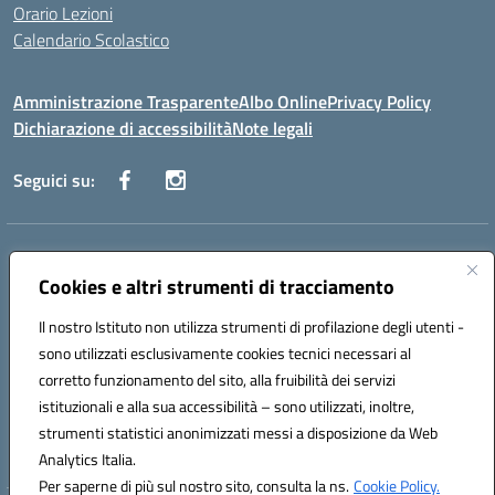
Orario Lezioni
Calendario Scolastico
Amministrazione Trasparente
Albo Online
Privacy Policy
Dichiarazione di accessibilità
Note legali
Seguici su:
Indirizzo:
Via Vecchini n. 2, Ancona 60123 - Via M. Marini n. 33, Ancona
60129
Cookies e altri strumenti di tracciamento
Centralino:
0712805086
Email:
anis01200g@istruzione.it
Posta elettronica certificata (PEC):
Il nostro Istituto non utilizza strumenti di profilazione degli utenti -
anis01200g@pec.istruzione.it
sono utilizzati esclusivamente cookies tecnici necessari al
Codice fiscale: 93122280428
corretto funzionamento del sito, alla fruibilità dei servizi
Codice meccanografico:
ANIS01200G
istituzionali e alla sua accessibilità – sono utilizzati, inoltre,
Codice Indice delle Pubbliche Amministrazioni (IPA): istsc_ANIS01200G
strumenti statistici anonimizzati messi a disposizione da Web
Codice unico di fatturazione (CUF): UF434M
Analytics Italia.
Per saperne di più sul nostro sito, consulta la ns.
Cookie Policy.