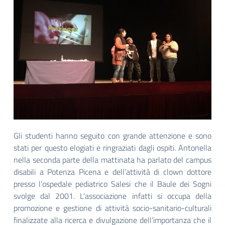
Gli studenti hanno seguito con grande attenzione e sono
stati per questo elogiati e ringraziati dagli ospiti. Antonella
nella seconda parte della mattinata ha parlato del campus
disabili a Potenza Picena e dell’attività di clown dottore
presso l’ospedale pediatrico Salesi che il Baule dei Sogni
svolge dal 2001. L’associazione infatti si occupa della
promozione e gestione di attività socio-sanitario-culturali
finalizzate alla ricerca e divulgazione dell’importanza che il