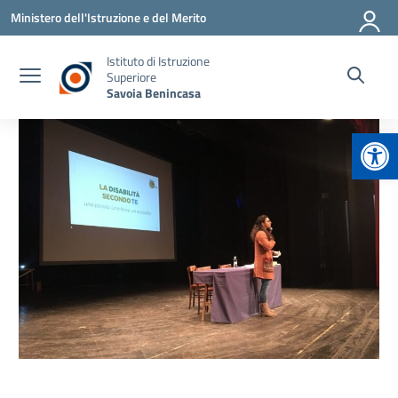
Vai ai contenuti
Vai al menu di navigazione
Vai al footer
Ministero dell'Istruzione e del Merito
Istituto di Istruzione
Superiore
Savoia Benincasa
Apr