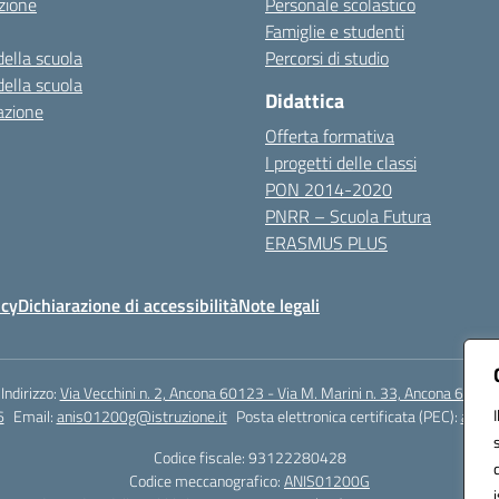
zione
Personale scolastico
Famiglie e studenti
della scuola
Percorsi di studio
della scuola
Didattica
azione
Offerta formativa
I progetti delle classi
PON 2014-2020
PNRR – Scuola Futura
ERASMUS PLUS
icy
Dichiarazione di accessibilità
Note legali
Indirizzo:
Via Vecchini n. 2, Ancona 60123 - Via M. Marini n. 33, Ancona 60129
6
Email:
anis01200g@istruzione.it
Posta elettronica certificata (PEC):
anis0
Codice fiscale: 93122280428
Codice meccanografico:
ANIS01200G