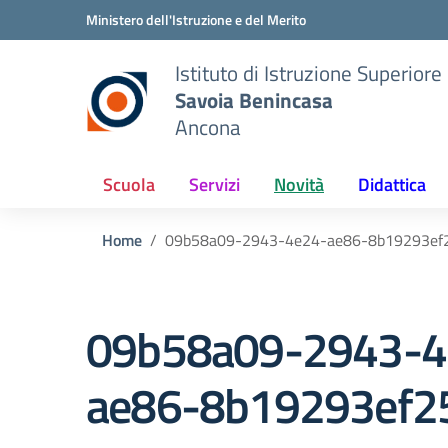
Vai ai contenuti
Vai al menu di navigazione
Vai al footer
Ministero dell'Istruzione e del Merito
Istituto di Istruzione Superiore
Savoia Benincasa
Ancona
Scuola
Servizi
Novità
Didattica
Home
09b58a09-2943-4e24-ae86-8b19293ef
09b58a09-2943-4
ae86-8b19293ef2