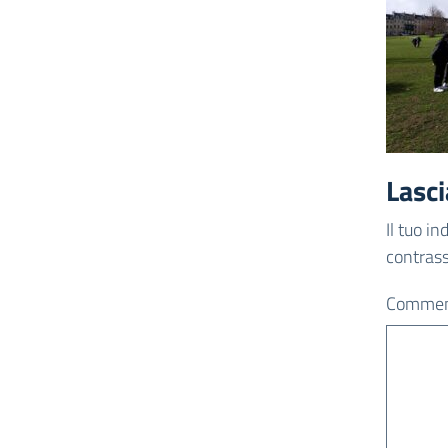
Lasc
Il tuo i
contras
Comme