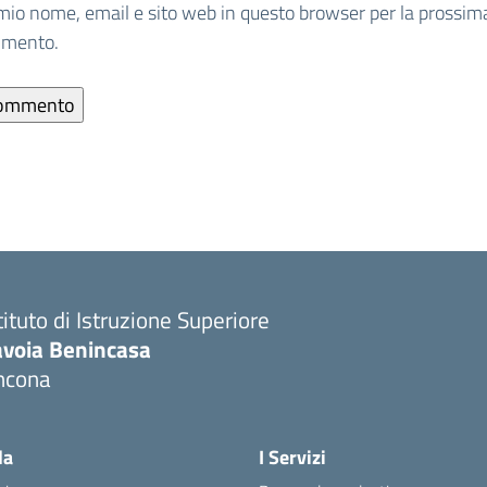
 mio nome, email e sito web in questo browser per la prossim
mmento.
tituto di Istruzione Superiore
avoia Benincasa
ncona
Visita la pagina iniziale della scuola
la
I Servizi