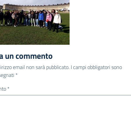
ia un commento
ndirizzo email non sarà pubblicato.
I campi obbligatori sono
segnati
*
nto
*