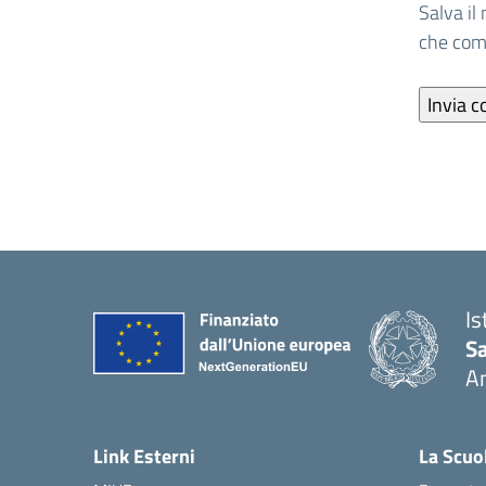
Salva il
che co
Is
S
A
— 
Link Esterni
La Scuo