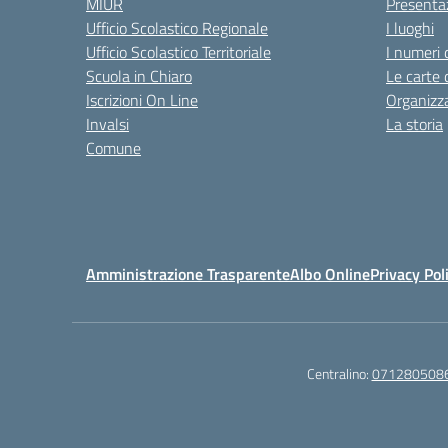
MIUR
Presenta
Ufficio Scolastico Regionale
I luoghi
Ufficio Scolastico Territoriale
I numeri 
Scuola in Chiaro
Le carte 
Iscrizioni On Line
Organizz
Invalsi
La storia
Comune
Amministrazione Trasparente
Albo Online
Privacy Pol
Centralino:
071280508