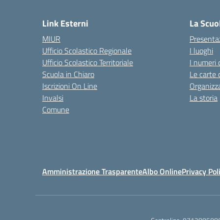
— 
Link Esterni
La Scuo
MIUR
Presenta
Ufficio Scolastico Regionale
I luoghi
Ufficio Scolastico Territoriale
I numeri 
Scuola in Chiaro
Le carte 
Iscrizioni On Line
Organizz
Invalsi
La storia
Comune
Amministrazione Trasparente
Albo Online
Privacy Pol