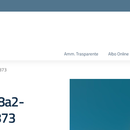
Amm. Trasparente
Albo Online
873
8a2-
873