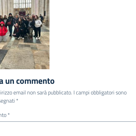
ia un commento
ndirizzo email non sarà pubblicato.
I campi obbligatori sono
segnati
*
nto
*