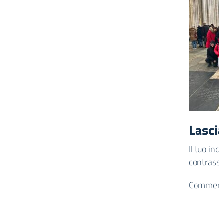
Lasc
Il tuo i
contras
Comme