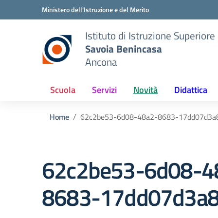
Vai ai contenuti
Vai al menu di navigazione
Vai al footer
Ministero dell'Istruzione e del Merito
Istituto di Istruzione Superiore
Savoia Benincasa
Ancona
Scuola
Servizi
Novità
Didattica
Home
62c2be53-6d08-48a2-8683-17dd07d3a
62c2be53-6d08-4
8683-17dd07d3a