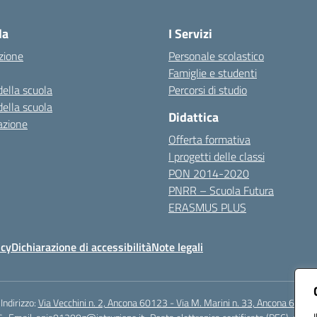
Visita la pagina iniziale della scuola
la
I Servizi
zione
Personale scolastico
Famiglie e studenti
della scuola
Percorsi di studio
della scuola
Didattica
azione
Offerta formativa
I progetti delle classi
PON 2014-2020
PNRR – Scuola Futura
ERASMUS PLUS
icy
Dichiarazione di accessibilità
Note legali
Indirizzo:
Via Vecchini n. 2, Ancona 60123 - Via M. Marini n. 33, Ancona 60129