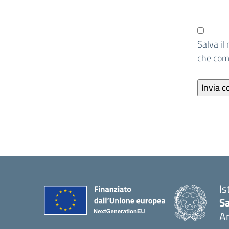
Salva il
che co
Is
S
A