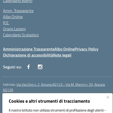
Calendario eventi
Amm. Trasparente
Albo Online
R.E.
Orario Lezioni
Calendario Scolastico
Amministrazione Trasparente
Albo Online
Privacy Policy
Dichiarazione di accessibilità
Note legali
Seguici su:
Indirizzo:
Via Vecchini n. 2, Ancona 60123 - Via M. Marini n. 33, Ancona
60129
Centralino:
0712805086
Email:
anis01200g@istruzione.it
Posta elettronica certificata (PEC):
Cookies e altri strumenti di tracciamento
anis01200g@pec.istruzione.it
Codice fiscale: 93122280428
Il nostro Istituto non utilizza strumenti di profilazione degli utenti -