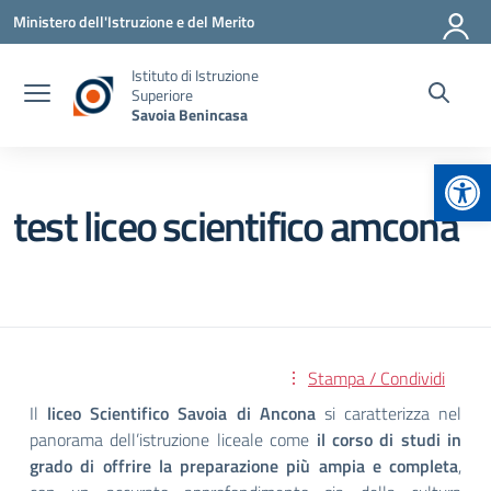
Vai ai contenuti
Vai al menu di navigazione
Vai al footer
Ministero dell'Istruzione e del Merito
Istituto di Istruzione
Superiore
Savoia Benincasa
Apr
test liceo scientifico amcona
Stampa / Condividi
Il
liceo Scientifico Savoia di Ancona
si caratterizza nel
panorama dell’istruzione liceale come
il corso di studi in
grado di offrire la preparazione più ampia e completa
,