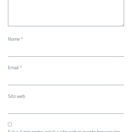
Nome
*
Email
*
Sito web
Salva il mio nome, email e sito web in questo browser per