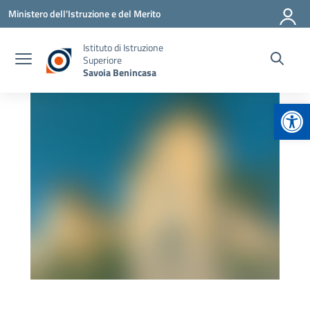
Vai ai contenuti
Vai al menu di navigazione
Vai al footer
Ministero dell'Istruzione e del Merito
Istituto di Istruzione
Superiore
Savoia Benincasa
Apr