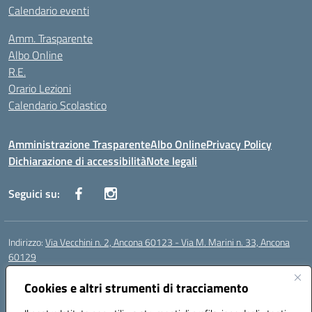
Calendario eventi
Amm. Trasparente
Albo Online
R.E.
Orario Lezioni
Calendario Scolastico
Amministrazione Trasparente
Albo Online
Privacy Policy
Dichiarazione di accessibilità
Note legali
Seguici su:
Indirizzo:
Via Vecchini n. 2, Ancona 60123 - Via M. Marini n. 33, Ancona
60129
Centralino:
0712805086
Email:
anis01200g@istruzione.it
Posta elettronica certificata (PEC):
Cookies e altri strumenti di tracciamento
anis01200g@pec.istruzione.it
Codice fiscale: 93122280428