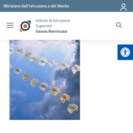
Vai ai contenuti
Vai al menu di navigazione
Vai al footer
Ministero dell'Istruzione e del Merito
Istituto di Istruzione
Superiore
Savoia Benincasa
Apr