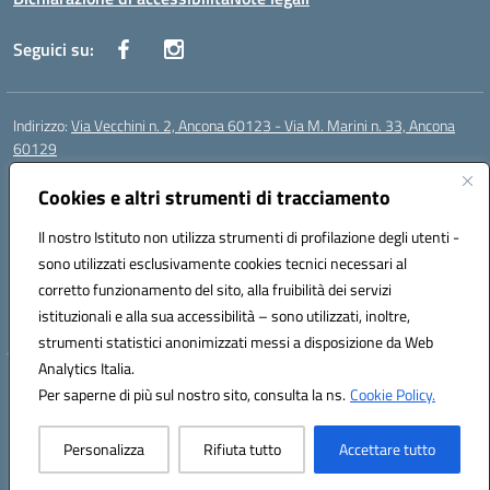
Seguici su:
Indirizzo:
Via Vecchini n. 2, Ancona 60123 - Via M. Marini n. 33, Ancona
60129
Centralino:
0712805086
Email:
anis01200g@istruzione.it
Posta elettronica certificata (PEC):
Cookies e altri strumenti di tracciamento
anis01200g@pec.istruzione.it
Codice fiscale: 93122280428
Il nostro Istituto non utilizza strumenti di profilazione degli utenti -
Codice meccanografico:
ANIS01200G
sono utilizzati esclusivamente cookies tecnici necessari al
Codice Indice delle Pubbliche Amministrazioni (IPA): istsc_ANIS01200G
corretto funzionamento del sito, alla fruibilità dei servizi
Codice unico di fatturazione (CUF): UF434M
istituzionali e alla sua accessibilità – sono utilizzati, inoltre,
strumenti statistici anonimizzati messi a disposizione da Web
Analytics Italia.
Hosting & Powered by 3D Solution S.r.l.
Per saperne di più sul nostro sito, consulta la ns.
Cookie Policy.
Concept & Design by Designers Italia
Personalizza
Rifiuta tutto
Accettare tutto