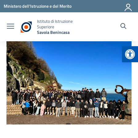
Vai ai contenuti
Vai al menu di navigazione
Vai al footer
Ministero dell'Istruzione e del Merito
Istituto di Istruzione
Superiore
Savoia Benincasa
Apr