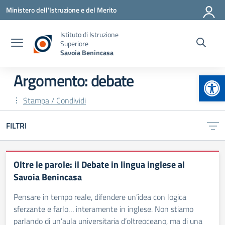
Vai ai contenuti
Vai al menu di navigazione
Vai al footer
Ministero dell'Istruzione e del Merito
Istituto di Istruzione
Superiore
Savoia Benincasa
Apr
Argomento: debate
Stampa / Condividi
FILTRI
Oltre le parole: il Debate in lingua inglese al
Savoia Benincasa
Pensare in tempo reale, difendere un’idea con logica
sferzante e farlo… interamente in inglese. Non stiamo
parlando di un’aula universitaria d’oltreoceano, ma di una