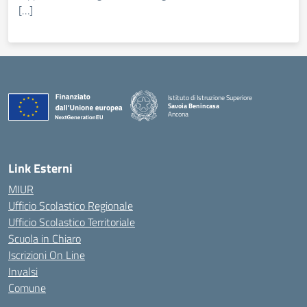
[…]
Istituto di Istruzione Superiore
Savoia Benincasa
Ancona
— Visita la pagina iniziale della scuola
Link Esterni
MIUR
Ufficio Scolastico Regionale
Ufficio Scolastico Territoriale
Scuola in Chiaro
Iscrizioni On Line
Invalsi
Comune