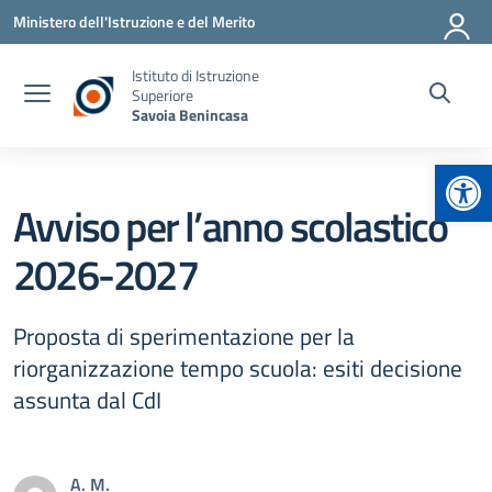
Vai ai contenuti
Vai al menu di navigazione
Vai al footer
Ministero dell'Istruzione e del Merito
Istituto di Istruzione
Superiore
Savoia Benincasa
Apr
Avviso per l’anno scolastico
2026-2027
Proposta di sperimentazione per la
riorganizzazione tempo scuola: esiti decisione
assunta dal CdI
A. M.