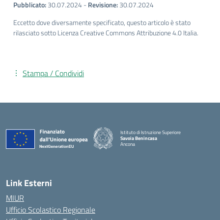
Pubblicato:
30.07.2024
-
Revisione:
30.07.2024
Eccetto dove diversamente specificato, questo articolo è stato
rilasciato sotto Licenza Creative Commons Attribuzione 4.0 Italia.
Stampa / Condividi
Istituto di Istruzione Superiore
Savoia Benincasa
Ancona
— Visita la pagina iniziale della scuola
Link Esterni
MIUR
Ufficio Scolastico Regionale