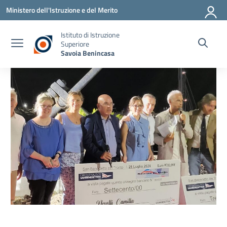
Vai ai contenuti
Vai al menu di navigazione
Vai al footer
Ministero dell'Istruzione e del Merito
Istituto di Istruzione
Superiore
Savoia Benincasa