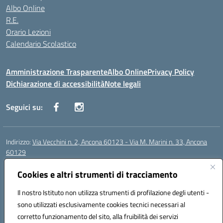
Albo Online
R.E.
Orario Lezioni
Calendario Scolastico
Amministrazione Trasparente
Albo Online
Privacy Policy
Dichiarazione di accessibilità
Note legali
Seguici su:
Indirizzo:
Via Vecchini n. 2, Ancona 60123 - Via M. Marini n. 33, Ancona
60129
Centralino:
0712805086
Email:
anis01200g@istruzione.it
Posta elettronica certificata (PEC):
Cookies e altri strumenti di tracciamento
anis01200g@pec.istruzione.it
Codice fiscale: 93122280428
Il nostro Istituto non utilizza strumenti di profilazione degli utenti -
Codice meccanografico:
ANIS01200G
sono utilizzati esclusivamente cookies tecnici necessari al
Codice Indice delle Pubbliche Amministrazioni (IPA): istsc_ANIS01200G
corretto funzionamento del sito, alla fruibilità dei servizi
Codice unico di fatturazione (CUF): UF434M