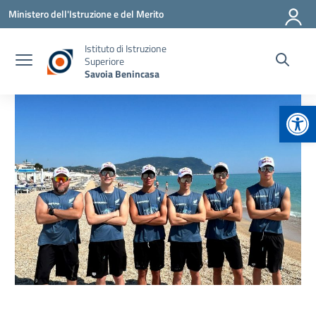
Vai ai contenuti
Vai al menu di navigazione
Vai al footer
Ministero dell'Istruzione e del Merito
Istituto di Istruzione
Superiore
Savoia Benincasa
Apr