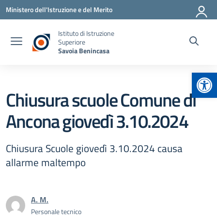
Vai ai contenuti
Vai al menu di navigazione
Vai al footer
Ministero dell'Istruzione e del Merito
Istituto di Istruzione
Superiore
Savoia Benincasa
Apr
Chiusura scuole Comune di
Ancona giovedì 3.10.2024
Chiusura Scuole giovedì 3.10.2024 causa
allarme maltempo
A. M.
Personale tecnico