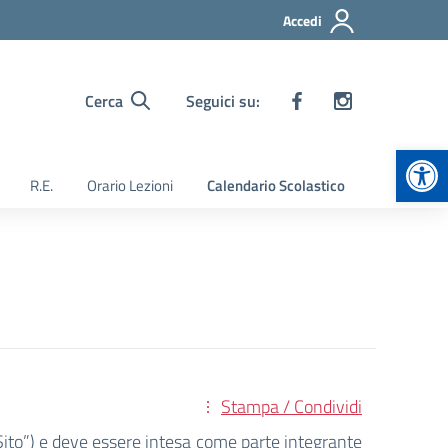
Accedi
Cerca
Seguici su:
Apr
R.E.
Orario Lezioni
Calendario Scolastico
Stampa / Condividi
“Sito”) e deve essere intesa come parte integrante