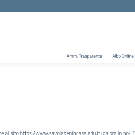
Amm. Trasparente
Albo Online
te al sito https://www.savoiabenincasa.edu.it (da ora in poi 