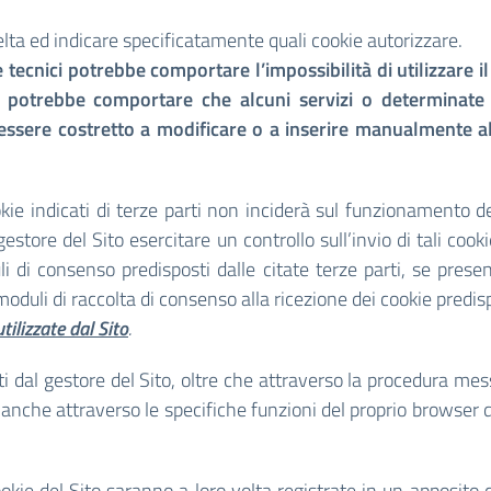
elta ed indicare specificatamente quali cookie autorizzare.
tecnici potrebbe comportare l’impossibilità di utilizzare il
lità potrebbe comportare che alcuni servizi o determinat
essere costretto a modificare o a inserire manualmente a
ie indicati di terze parti non inciderà sul funzionamento del 
store del Sito esercitare un controllo sull’invio di tali cooki
 di consenso predisposti dalle citate terze parti, se presen
 moduli di raccolta di consenso alla ricezione dei cookie predisp
tilizzate dal Sito
.
 dal gestore del Sito, oltre che attraverso la procedura mes
ie anche attraverso le specifiche funzioni del proprio browser 
okie del Sito saranno a loro volta registrate in un apposito 