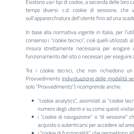
Esistono vari tipi di cookie, a seconda delle loro
tempo diversi: c.d. cookie di sessione, che 
sull’apparecchiatura dell’utente fino ad una scade
In base alla normativa vigente in Italia, per l’u
consenso i “cookie tecnici”, cioè quelli utilizzat
misura strettamente necessaria per erogare un 
funzionamento del sito o necessari per eseguire at
Tra i cookie tecnici, che non richiedono un c
Provvedimento
Individuazione delle modalità se
solo “Provvedimento”) ricomprende anche:
“cookie analytics”, assimilati ai “cookie te
numero degli utenti e su come questi visitano
i “cookie di navigazione” o “di sessione” 
acquisto o autenticarsi per accedere ad aree
i “cookie di funzionalità”, che permettono all