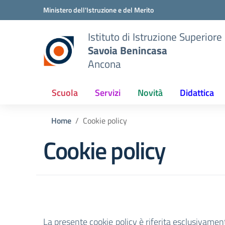
Vai ai contenuti
Vai al menu di navigazione
Vai al footer
Ministero dell'Istruzione e del Merito
Istituto di Istruzione Superiore
Savoia Benincasa
Ancona
Scuola
Servizi
Novità
Didattica
Home
Cookie policy
Cookie policy
La presente cookie policy è riferita esclusivamen