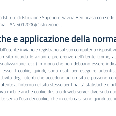
uto Istituto di Istruzione Superiore Savoia Benincasa con sed
o mail: ANIS01200G@istruzione.it
iche e applicazione della norm
ati dall’utente inviano e registrano sul suo computer o dispositiv
un sito ricorda le azioni e preferenze dell’utente (come, ad
 visualizzazione, ecc.) in modo che non debbano essere indi
i esso. I cookie, quindi, sono usati per eseguire autentic
attività degli utenti che accedono ad un sito e possono con
tente all’interno del sito stesso per finalità statistiche o pu
vo mobile anche cookie di siti o di web server diversi da quell
e senza l’uso dei cookie, che in certi casi sono quindi te