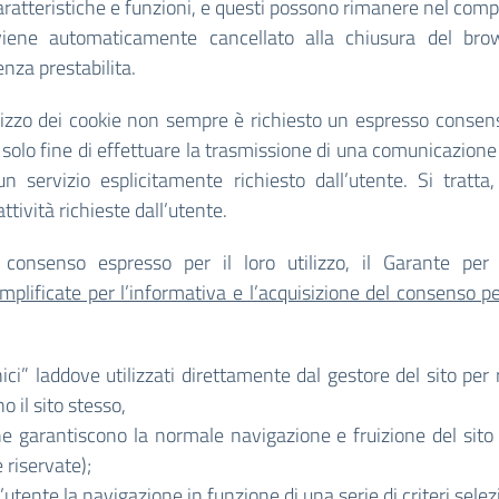
 caratteristiche e funzioni, e questi possono rimanere nel compu
viene automaticamente cancellato alla chiusura del bro
nza prestabilita.
tilizzo dei cookie non sempre è richiesto un espresso consens
i al solo fine di effettuare la trasmissione di una comunicazion
servizio esplicitamente richiesto dall’utente. Si tratta, i
tività richieste dall’utente.
onsenso espresso per il loro utilizzo, il Garante per l
mplificate per l’informativa e l’acquisizione del consenso pe
cnici” laddove utilizzati direttamente dal gestore del sito pe
 il sito stesso,
che garantiscono la normale navigazione e fruizione del sit
 riservate);
’utente la navigazione in funzione di una serie di criteri selez