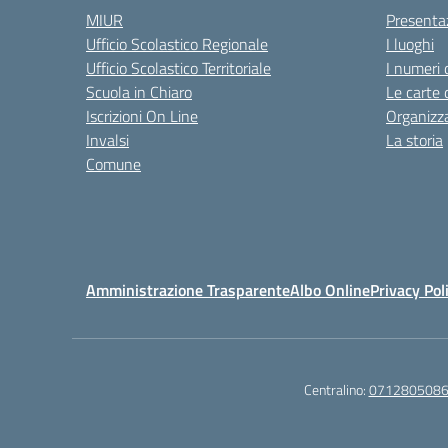
MIUR
Presenta
Ufficio Scolastico Regionale
I luoghi
Ufficio Scolastico Territoriale
I numeri 
Scuola in Chiaro
Le carte 
Iscrizioni On Line
Organizz
Invalsi
La storia
Comune
Amministrazione Trasparente
Albo Online
Privacy Pol
Centralino:
071280508