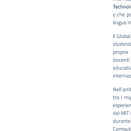
Technol
e che po
lingua i
Il Globa
studenti
proprie
docenti 
educativ
internaz
Nell’am
tra i mi
esperien
del MIT 
durante 
Compute