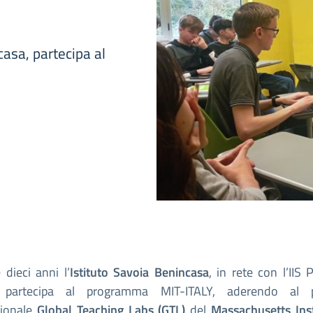
casa, partecipa al
 dieci anni l’
Istituto Savoia Benincasa
, in rete con l’IIS P
 partecipa al programma MIT-ITALY, aderendo al p
zionale
Global Teaching Labs (GTL)
del
Massachusetts Inst