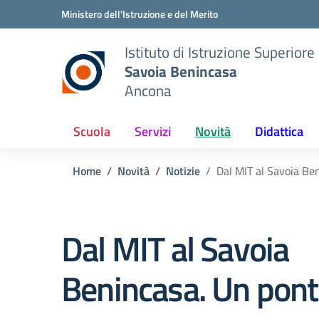
Vai ai contenuti
Vai al menu di navigazione
Vai al footer
Ministero dell'Istruzione e del Merito
Istituto di Istruzione Superiore
Savoia Benincasa
Ancona
Scuola
Servizi
Novità
Didattica
Home
Novità
Notizie
Dal MIT al Savoia Be
Dal MIT al Savoia
Benincasa. Un pont