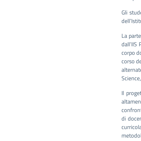
Gli stu
dell’Ist
La part
dall’IIS
corpo do
corso de
alterna
Science,
Il prog
altament
confront
di docen
currico
metodol