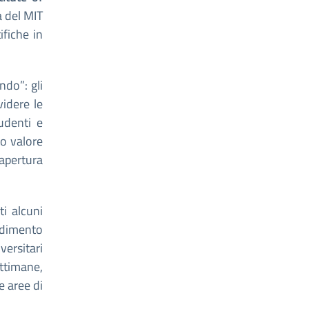
a del MIT
ifiche in
ndo”: gli
videre le
udenti e
to valore
 apertura
i alcuni
endimento
versitari
ettimane,
e aree di