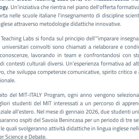
ogy
. Un’iniziativa che rientra nel piano dell’offerta formativ
rta nelle scuole italiane l’insegnamento di discipline scient
nglese attraverso metodologie didattiche innovative.
l Teaching Labs si fonda sul principio dell’“imparare insegna
 universitari coinvolti sono chiamati a rielaborare e condi
 conoscenze, lavorando in team e confrontandosi con st
di contesti culturali diversi. Un’esperienza formativa ad al
o, che sviluppa competenze comunicative, spirito critico e
ionale.
bito del MIT-ITALY Program, ogni anno vengono selezionat
gliori studenti del MIT interessati a un percorso di appr
ziale all’estero. Nel mese di gennaio 2026, due studenti uni
saranno ospiti del Savoia Benincasa per un periodo di tre s
le quali svolgeranno attività didattiche in lingua inglese nell
r Science e Debate.