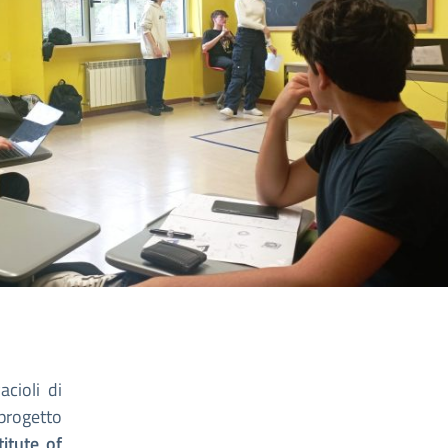
acioli di
rogetto
itute of