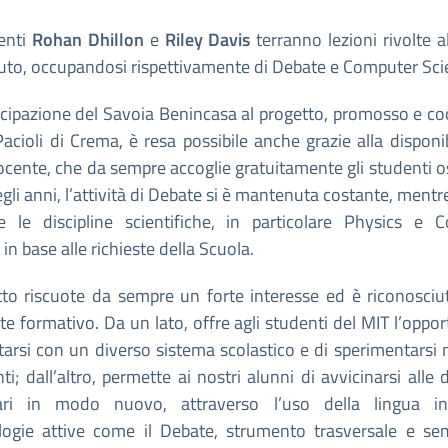
denti
Rohan Dhillon
e
Riley Davis
terranno lezioni rivolte al
ituto, occupandosi rispettivamente di Debate e Computer Sc
ecipazione del Savoia Benincasa al progetto, promosso e co
 Pacioli di Crema, è resa possibile anche grazie alla disponib
cente, che da sempre accoglie gratuitamente gli studenti os
gli anni, l’attività di Debate si è mantenuta costante, mentr
te le discipline scientifiche, in particolare Physics e 
 in base alle richieste della Scuola.
etto riscuote da sempre un forte interesse ed è riconosci
e formativo. Da un lato, offre agli studenti del MIT l’oppor
arsi con un diverso sistema scolastico e di sperimentarsi 
ti; dall’altro, permette ai nostri alunni di avvicinarsi alle d
lari in modo nuovo, attraverso l’uso della lingua i
ogie attive come il Debate, strumento trasversale e se