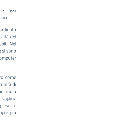
le classi
ience.
ordinato
ilità del
piti. Nel
e si sono
Computer
uto come
tunità di
nel ruolo
iscipline
nglese e
mpre più