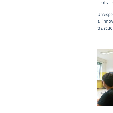
centrale
Un’esp
all’inno
tra scuo