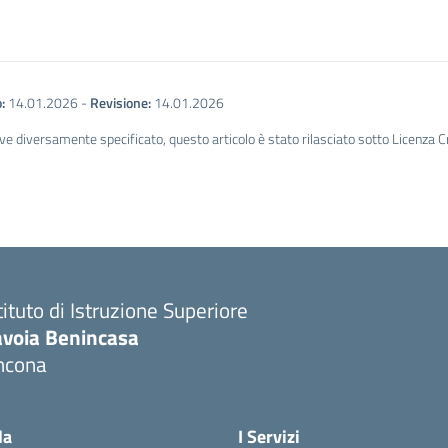
:
14.01.2026
-
Revisione:
14.01.2026
ve diversamente specificato, questo articolo è stato rilasciato sotto Licenza 
tituto di Istruzione Superiore
avoia Benincasa
ncona
Visita la pagina iniziale della scuola
la
I Servizi