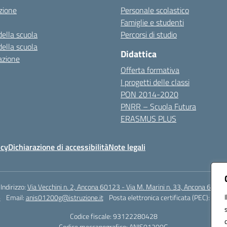
zione
Personale scolastico
Famiglie e studenti
della scuola
Percorsi di studio
della scuola
Didattica
azione
Offerta formativa
I progetti delle classi
PON 2014-2020
PNRR – Scuola Futura
ERASMUS PLUS
icy
Dichiarazione di accessibilità
Note legali
Indirizzo:
Via Vecchini n. 2, Ancona 60123 - Via M. Marini n. 33, Ancona 60129
6
Email:
anis01200g@istruzione.it
Posta elettronica certificata (PEC):
anis0
Codice fiscale: 93122280428
Codice meccanografico:
ANIS01200G