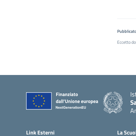
Pubblicato
Eccetto do
Is
S
A
— 
Link Esterni
La Scuo