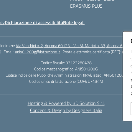
ERASMUS PLUS
icy
Dichiarazione di accessibilità
Note legali
Indirizzo:
Via Vecchini n. 2, Ancona 60123 - Via M. Marini n. 33, Ancona 60129
6
Email:
anis01200g@istruzione.it
Posta elettronica certificata (PEC):
anis0
Codice fiscale: 93122280428
Codice meccanografico:
ANIS01200G
Codice Indice delle Pubbliche Amministrazioni (IPA): istsc_ANIS01200G
Codice unico di fatturazione (CUF): UF434M
Hosting & Powered by 3D Solution S.r.l.
Concept & Design by Designers Italia