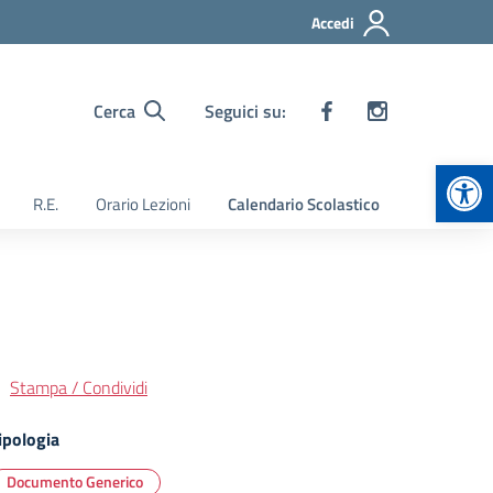
Accedi
Cerca
Seguici su:
Apr
R.E.
Orario Lezioni
Calendario Scolastico
Stampa / Condividi
ipologia
Documento Generico