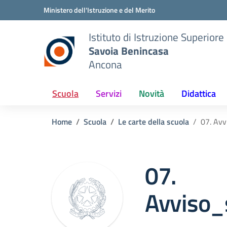
Vai ai contenuti
Vai al menu di navigazione
Vai al footer
Ministero dell'Istruzione e del Merito
Istituto di Istruzione Superiore
Savoia Benincasa
Ancona
Scuola
Servizi
Novità
Didattica
Home
Scuola
Le carte della scuola
07. Avv
07.
Avviso_