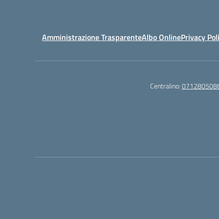
Amministrazione Trasparente
Albo Online
Privacy Pol
Centralino:
071280508