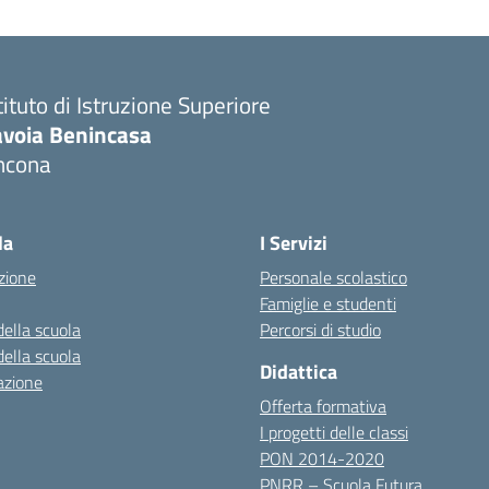
tituto di Istruzione Superiore
avoia Benincasa
ncona
Visita la pagina iniziale della scuola
la
I Servizi
zione
Personale scolastico
Famiglie e studenti
della scuola
Percorsi di studio
della scuola
Didattica
azione
Offerta formativa
I progetti delle classi
PON 2014-2020
PNRR – Scuola Futura