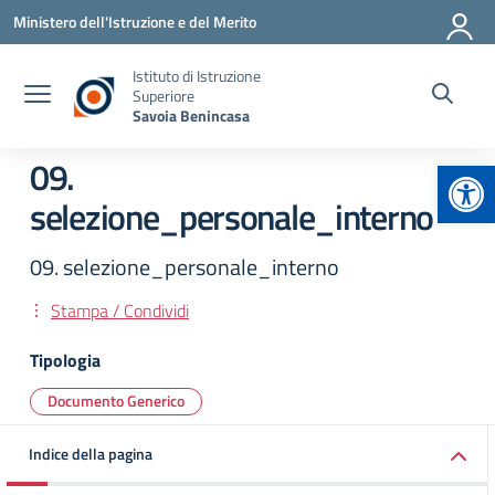
Vai ai contenuti
Vai al menu di navigazione
Vai al footer
Ministero dell'Istruzione e del Merito
Istituto di Istruzione
Superiore
Savoia Benincasa
Apr
09.
selezione_personale_interno
09. selezione_personale_interno
Stampa / Condividi
Tipologia
Documento Generico
Indice della pagina