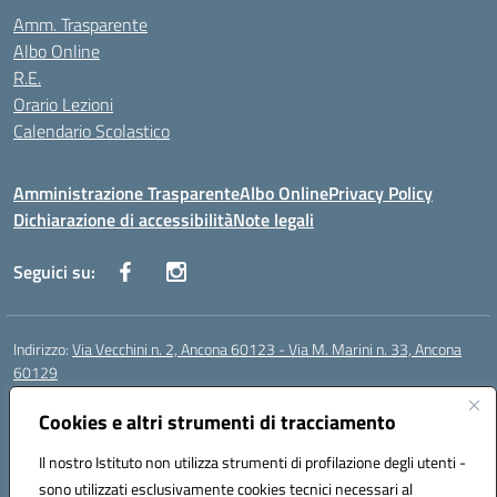
Amm. Trasparente
Albo Online
R.E.
Orario Lezioni
Calendario Scolastico
Amministrazione Trasparente
Albo Online
Privacy Policy
Dichiarazione di accessibilità
Note legali
Seguici su:
Indirizzo:
Via Vecchini n. 2, Ancona 60123 - Via M. Marini n. 33, Ancona
60129
Centralino:
0712805086
Email:
anis01200g@istruzione.it
Posta elettronica certificata (PEC):
Cookies e altri strumenti di tracciamento
anis01200g@pec.istruzione.it
Codice fiscale: 93122280428
Il nostro Istituto non utilizza strumenti di profilazione degli utenti -
Codice meccanografico:
ANIS01200G
sono utilizzati esclusivamente cookies tecnici necessari al