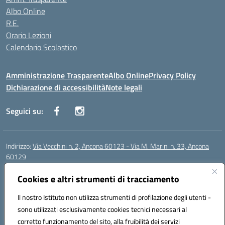
Albo Online
R.E.
Orario Lezioni
Calendario Scolastico
Amministrazione Trasparente
Albo Online
Privacy Policy
Dichiarazione di accessibilità
Note legali
Seguici su:
Indirizzo:
Via Vecchini n. 2, Ancona 60123 - Via M. Marini n. 33, Ancona
60129
Centralino:
0712805086
Email:
anis01200g@istruzione.it
Posta elettronica certificata (PEC):
Cookies e altri strumenti di tracciamento
anis01200g@pec.istruzione.it
Codice fiscale: 93122280428
Il nostro Istituto non utilizza strumenti di profilazione degli utenti -
Codice meccanografico:
ANIS01200G
sono utilizzati esclusivamente cookies tecnici necessari al
Codice Indice delle Pubbliche Amministrazioni (IPA): istsc_ANIS01200G
corretto funzionamento del sito, alla fruibilità dei servizi