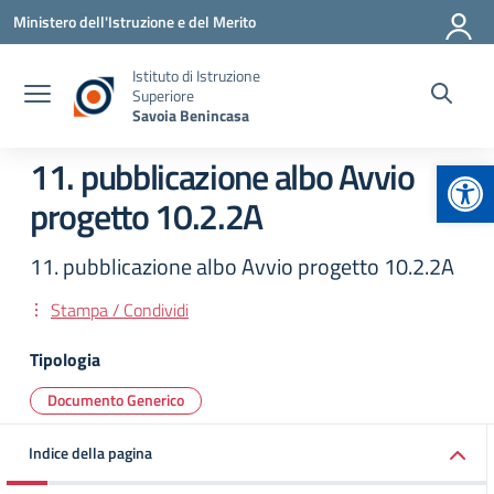
Vai ai contenuti
Vai al menu di navigazione
Vai al footer
Ministero dell'Istruzione e del Merito
Istituto di Istruzione
Superiore
Savoia Benincasa
Apr
11. pubblicazione albo Avvio
progetto 10.2.2A
11. pubblicazione albo Avvio progetto 10.2.2A
Stampa / Condividi
Tipologia
Documento Generico
Indice della pagina