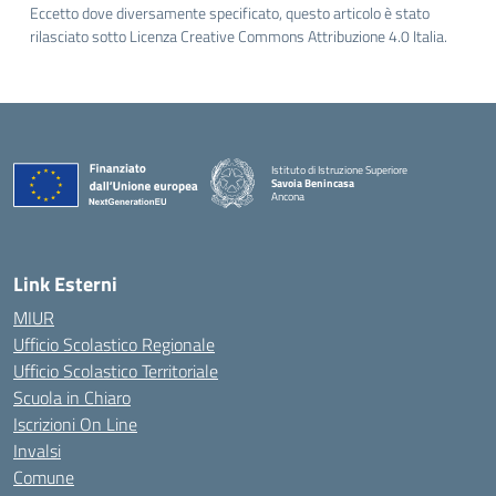
Eccetto dove diversamente specificato, questo articolo è stato
rilasciato sotto Licenza Creative Commons Attribuzione 4.0 Italia.
Istituto di Istruzione Superiore
Savoia Benincasa
Ancona
— Visita la pagina iniziale della scuola
Link Esterni
MIUR
Ufficio Scolastico Regionale
Ufficio Scolastico Territoriale
Scuola in Chiaro
Iscrizioni On Line
Invalsi
Comune