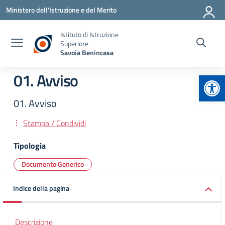
Vai ai contenuti
Vai al menu di navigazione
Vai al footer
Ministero dell'Istruzione e del Merito
Istituto di Istruzione
Superiore
Savoia Benincasa
Apr
01. Avviso
01. Avviso
Stampa / Condividi
Tipologia
Documento Generico
Indice della pagina
Descrizione