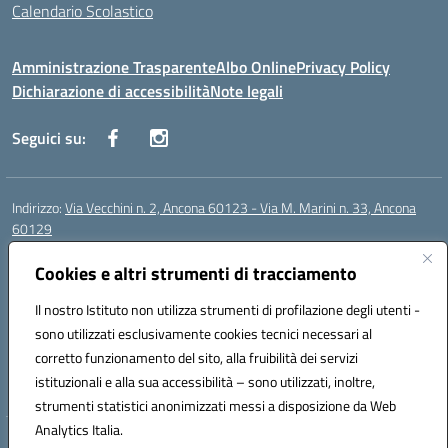
Calendario Scolastico
Amministrazione Trasparente
Albo Online
Privacy Policy
Dichiarazione di accessibilità
Note legali
Seguici su:
Indirizzo:
Via Vecchini n. 2, Ancona 60123 - Via M. Marini n. 33, Ancona
60129
Centralino:
0712805086
Email:
anis01200g@istruzione.it
Posta elettronica certificata (PEC):
Cookies e altri strumenti di tracciamento
anis01200g@pec.istruzione.it
Codice fiscale: 93122280428
Il nostro Istituto non utilizza strumenti di profilazione degli utenti -
Codice meccanografico:
ANIS01200G
sono utilizzati esclusivamente cookies tecnici necessari al
Codice Indice delle Pubbliche Amministrazioni (IPA): istsc_ANIS01200G
corretto funzionamento del sito, alla fruibilità dei servizi
Codice unico di fatturazione (CUF): UF434M
istituzionali e alla sua accessibilità – sono utilizzati, inoltre,
strumenti statistici anonimizzati messi a disposizione da Web
Analytics Italia.
Hosting & Powered by 3D Solution S.r.l.