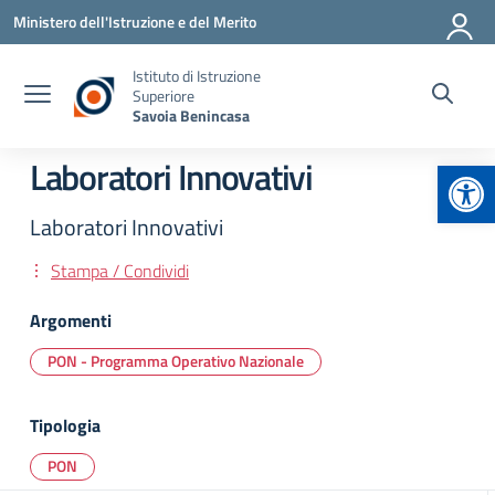
Vai ai contenuti
Vai al menu di navigazione
Vai al footer
Ministero dell'Istruzione e del Merito
Istituto di Istruzione
Superiore
Savoia Benincasa
Apr
Laboratori Innovativi
Laboratori Innovativi
Stampa / Condividi
Argomenti
PON - Programma Operativo Nazionale
Tipologia
PON