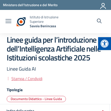
Vai ai contenuti
Vai al menu di navigazione
Vai al footer
Ministero dell'Istruzione e del Merito
Istituto di Istruzione
Superiore
Savoia Benincasa
Apr
Linee guida per l’introduzione
dell’Intelligenza Artificiale nelle
Istituzioni scolastiche 2025
Linee Guida AI
Stampa / Condividi
Tipologia
Documento Didattico - Linee Guida
Indice della pagina