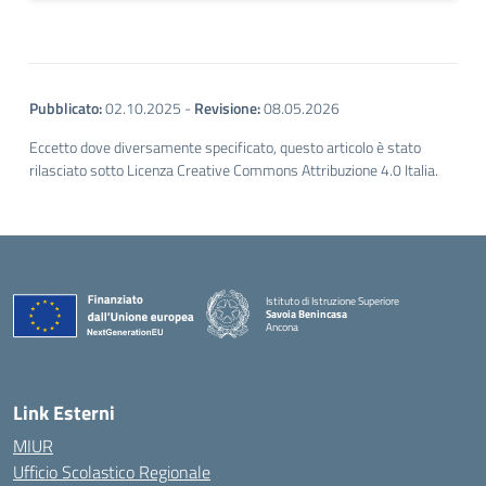
Pubblicato:
02.10.2025
-
Revisione:
08.05.2026
Eccetto dove diversamente specificato, questo articolo è stato
rilasciato sotto Licenza Creative Commons Attribuzione 4.0 Italia.
Istituto di Istruzione Superiore
Savoia Benincasa
Ancona
— Visita la pagina iniziale della scuola
Link Esterni
MIUR
Ufficio Scolastico Regionale