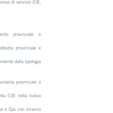
resa di servizio (CIE,
ento provinciale e
ttedra provinciale e
emente dalla tipologia
visoria provinciale o
ella COE nella nuova
ae o Gps con incarico