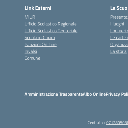
Link Esterni
La Scuo
MIUR
Presenta
Ufficio Scolastico Regionale
I luoghi
Ufficio Scolastico Territoriale
I numeri 
Scuola in Chiaro
Le carte 
Iscrizioni On Line
Organizz
Invalsi
La storia
Comune
Amministrazione Trasparente
Albo Online
Privacy Pol
Centralino:
071280508