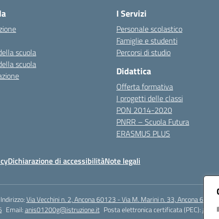
la
I Servizi
zione
Personale scolastico
Famiglie e studenti
della scuola
Percorsi di studio
della scuola
Didattica
azione
Offerta formativa
I progetti delle classi
PON 2014-2020
PNRR – Scuola Futura
ERASMUS PLUS
icy
Dichiarazione di accessibilità
Note legali
Indirizzo:
Via Vecchini n. 2, Ancona 60123 - Via M. Marini n. 33, Ancona 60129
6
Email:
anis01200g@istruzione.it
Posta elettronica certificata (PEC):
anis0