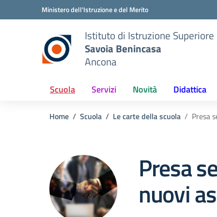
Vai ai contenuti
Vai al menu di navigazione
Vai al footer
Ministero dell'Istruzione e del Merito
Istituto di Istruzione Superiore
Savoia Benincasa
Ancona
Scuola
Servizi
Novità
Didattica
Home
Scuola
Le carte della scuola
Presa s
Presa se
nuovi a