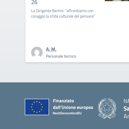
26
La Dirigente Bertini: “affrontiamo con
coraggio la sfida culturale del pensare”
A. M.
Personale tecnico
Is
S
A
— 