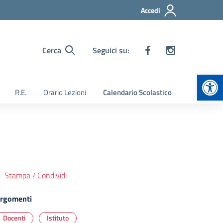
Accedi
Cerca
Seguici su:
Apr
R.E.
Orario Lezioni
Calendario Scolastico
Stampa / Condividi
rgomenti
Docenti
Istituto