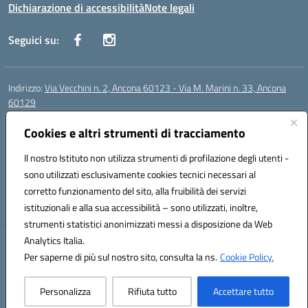
Dichiarazione di accessibilità
Note legali
Seguici su:
Indirizzo:
Via Vecchini n. 2, Ancona 60123 - Via M. Marini n. 33, Ancona
60129
Centralino:
0712805086
Email:
anis01200g@istruzione.it
Posta elettronica certificata (PEC):
Cookies e altri strumenti di tracciamento
anis01200g@pec.istruzione.it
Codice fiscale: 93122280428
Il nostro Istituto non utilizza strumenti di profilazione degli utenti -
Codice meccanografico:
ANIS01200G
sono utilizzati esclusivamente cookies tecnici necessari al
Codice Indice delle Pubbliche Amministrazioni (IPA): istsc_ANIS01200G
corretto funzionamento del sito, alla fruibilità dei servizi
Codice unico di fatturazione (CUF): UF434M
istituzionali e alla sua accessibilità – sono utilizzati, inoltre,
strumenti statistici anonimizzati messi a disposizione da Web
Analytics Italia.
Hosting & Powered by 3D Solution S.r.l.
Per saperne di più sul nostro sito, consulta la ns.
Cookie Policy.
Concept & Design by Designers Italia
Personalizza
Rifiuta tutto
Accettare tutto