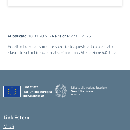
Pubblicato:
10.01.2024
-
Revisione:
27.01.2026
Eccetto dove diversamente specificato, questo articolo è stato
rilasciato sotto Licenza Creative Commons Attribuzione 4.0 Italia.
Istituto di Istruzione Superiore
Savoia Benincasa
Ancona
— Visita la pagina iniziale della scuola
Link Esterni
MIUR