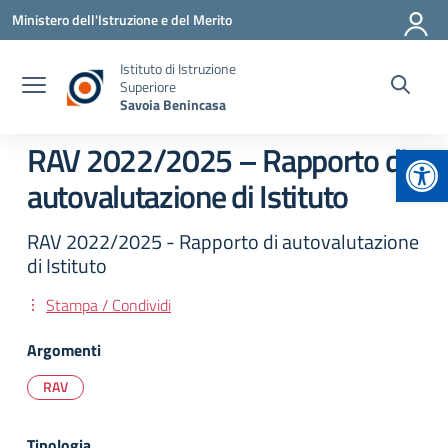
Vai ai contenuti
Vai al menu di navigazione
Vai al footer
Ministero dell'Istruzione e del Merito
Istituto di Istruzione
Superiore
Savoia Benincasa
Apr
RAV 2022/2025 – Rapporto di
autovalutazione di Istituto
RAV 2022/2025 - Rapporto di autovalutazione
di Istituto
Stampa / Condividi
Argomenti
RAV
Tipologia