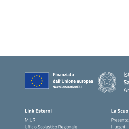
Is
S
A
— 
Link Esterni
La Scuo
MIUR
Presenta
Ufficio Scolastico Regionale
I luoghi