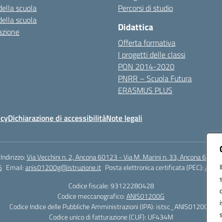
della scuola
Percorsi di studio
della scuola
Didattica
azione
Offerta formativa
I progetti delle classi
PON 2014-2020
PNRR – Scuola Futura
ERASMUS PLUS
icy
Dichiarazione di accessibilità
Note legali
Indirizzo:
Via Vecchini n. 2, Ancona 60123 - Via M. Marini n. 33, Ancona 60129
6
Email:
anis01200g@istruzione.it
Posta elettronica certificata (PEC):
anis0
Codice fiscale: 93122280428
Codice meccanografico:
ANIS01200G
Codice Indice delle Pubbliche Amministrazioni (IPA): istsc_ANIS01200G
Codice unico di fatturazione (CUF): UF434M