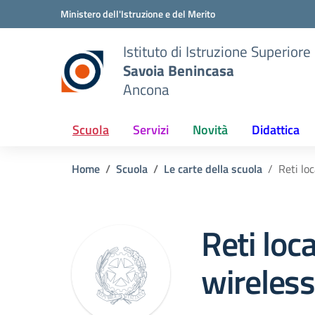
Vai ai contenuti
Vai al menu di navigazione
Vai al footer
Ministero dell'Istruzione e del Merito
Istituto di Istruzione Superiore
Savoia Benincasa
Ancona
Scuola
Servizi
Novità
Didattica
Home
Scuola
Le carte della scuola
Reti loc
Reti loca
wireless