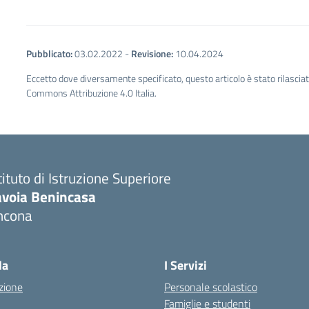
Pubblicato:
03.02.2022
-
Revisione:
10.04.2024
Eccetto dove diversamente specificato, questo articolo è stato rilascia
Commons Attribuzione 4.0 Italia.
tituto di Istruzione Superiore
avoia Benincasa
ncona
Visita la pagina iniziale della scuola
la
I Servizi
zione
Personale scolastico
Famiglie e studenti