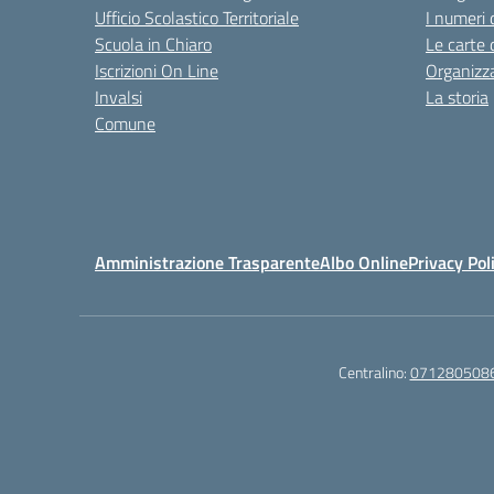
Ufficio Scolastico Territoriale
I numeri 
Scuola in Chiaro
Le carte 
Iscrizioni On Line
Organizz
Invalsi
La storia
Comune
Amministrazione Trasparente
Albo Online
Privacy Pol
Centralino:
071280508