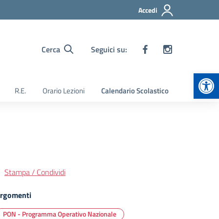
Accedi
Cerca
Seguici su:
Apr
R.E.
Orario Lezioni
Calendario Scolastico
Stampa / Condividi
rgomenti
PON - Programma Operativo Nazionale