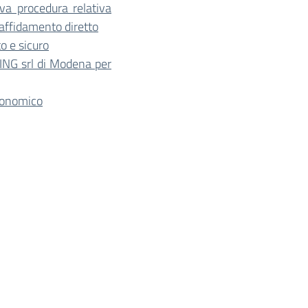
va procedura relativa
’affidamento diretto
to e sicuro
TING srl di Modena per
Economico