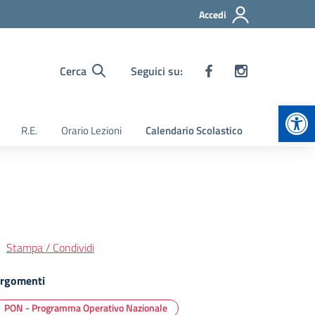
Accedi
Cerca
Seguici su:
Apr
R.E.
Orario Lezioni
Calendario Scolastico
Stampa / Condividi
rgomenti
PON - Programma Operativo Nazionale