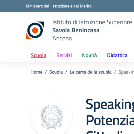
Vai ai contenuti
Vai al menu di navigazione
Vai al footer
Ministero dell'Istruzione e del Merito
Istituto di Istruzione Superiore
Savoia Benincasa
Ancona
Scuola
Servizi
Novità
Didattica
Home
Scuola
Le carte della scuola
Speakin
Speakin
Potenzi