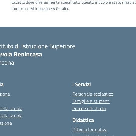
Eccetto dove diversamente specificato, questo articolo è stato rilascia
Commons Attribuzione 4.0 Italia.
tituto di Istruzione Superiore
avoia Benincasa
ncona
Visita la pagina iniziale della scuola
la
I Servizi
zione
Personale scolastico
Famiglie e studenti
della scuola
Percorsi di studio
della scuola
Didattica
azione
Offerta formativa