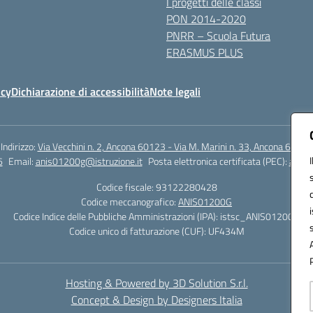
I progetti delle classi
PON 2014-2020
PNRR – Scuola Futura
ERASMUS PLUS
icy
Dichiarazione di accessibilità
Note legali
Indirizzo:
Via Vecchini n. 2, Ancona 60123 - Via M. Marini n. 33, Ancona 60129
6
Email:
anis01200g@istruzione.it
Posta elettronica certificata (PEC):
anis0
Codice fiscale: 93122280428
Codice meccanografico:
ANIS01200G
Codice Indice delle Pubbliche Amministrazioni (IPA): istsc_ANIS01200G
Codice unico di fatturazione (CUF): UF434M
Hosting & Powered by 3D Solution S.r.l.
Concept & Design by Designers Italia