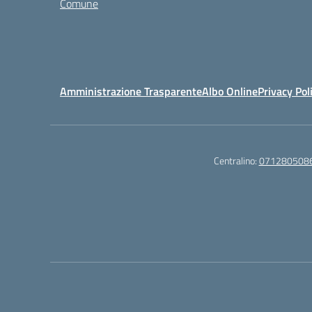
Comune
Amministrazione Trasparente
Albo Online
Privacy Pol
Centralino:
071280508