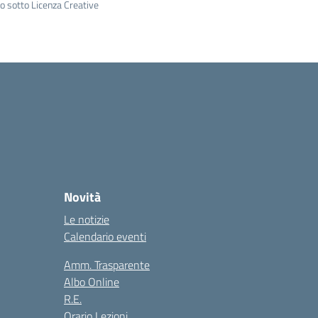
to sotto Licenza Creative
Novità
Le notizie
Calendario eventi
Amm. Trasparente
Albo Online
R.E.
Orario Lezioni