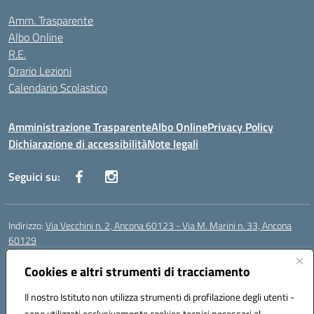
Amm. Trasparente
Albo Online
R.E.
Orario Lezioni
Calendario Scolastico
Amministrazione Trasparente
Albo Online
Privacy Policy
Dichiarazione di accessibilità
Note legali
Seguici su:
Indirizzo:
Via Vecchini n. 2, Ancona 60123 - Via M. Marini n. 33, Ancona
60129
Centralino:
0712805086
Email:
anis01200g@istruzione.it
Posta elettronica certificata (PEC):
Cookies e altri strumenti di tracciamento
anis01200g@pec.istruzione.it
Codice fiscale: 93122280428
Il nostro Istituto non utilizza strumenti di profilazione degli utenti -
Codice meccanografico:
ANIS01200G
sono utilizzati esclusivamente cookies tecnici necessari al