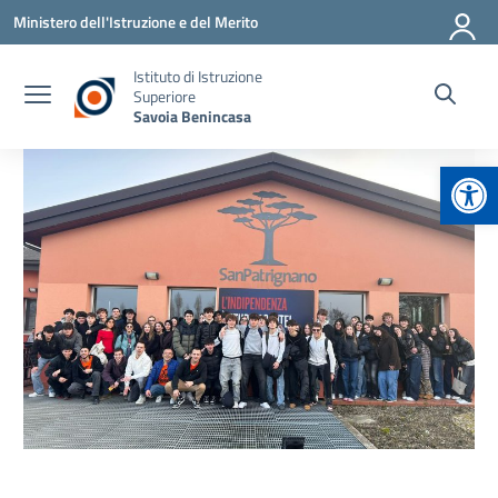
Vai ai contenuti
Vai al menu di navigazione
Vai al footer
Ministero dell'Istruzione e del Merito
Istituto di Istruzione
Superiore
Savoia Benincasa
Apr