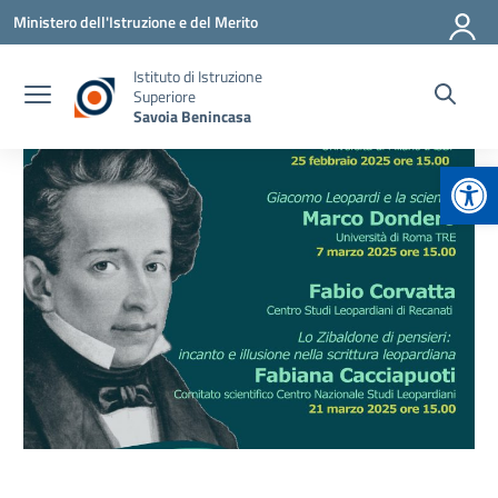
Vai ai contenuti
Vai al menu di navigazione
Vai al footer
Ministero dell'Istruzione e del Merito
Istituto di Istruzione
Superiore
Savoia Benincasa
Apr