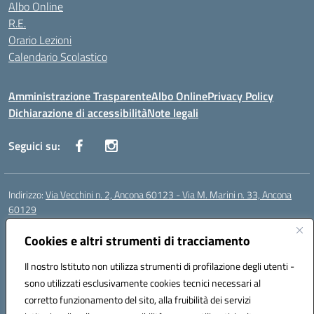
Albo Online
R.E.
Orario Lezioni
Calendario Scolastico
Amministrazione Trasparente
Albo Online
Privacy Policy
Dichiarazione di accessibilità
Note legali
Seguici su:
Indirizzo:
Via Vecchini n. 2, Ancona 60123 - Via M. Marini n. 33, Ancona
60129
Centralino:
0712805086
Email:
anis01200g@istruzione.it
Posta elettronica certificata (PEC):
Cookies e altri strumenti di tracciamento
anis01200g@pec.istruzione.it
Codice fiscale: 93122280428
Il nostro Istituto non utilizza strumenti di profilazione degli utenti -
Codice meccanografico:
ANIS01200G
sono utilizzati esclusivamente cookies tecnici necessari al
Codice Indice delle Pubbliche Amministrazioni (IPA): istsc_ANIS01200G
corretto funzionamento del sito, alla fruibilità dei servizi
Codice unico di fatturazione (CUF): UF434M